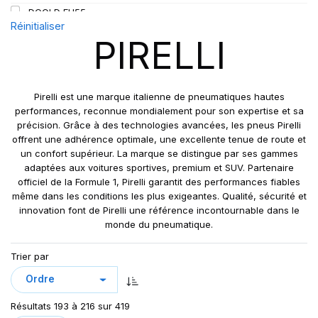
DCOLD FH55
128/126
Réinitialiser
DIABLO SCOOTER R
136/134
PIRELLI
FG85
143/141
FG88
148/145
FH95
152
Pirelli est une marque italienne de pneumatiques hautes
FH:01K
performances, reconnue mondialement pour son expertise et sa
152/148
précision. Grâce à des technologies avancées, les pneus Pirelli
FR25
154/148
offrent une adhérence optimale, une excellente tenue de route et
FR 25 PLUS
154/149
un confort supérieur. La marque se distingue par ses gammes
FR:01
adaptées aux voitures sportives, premium et SUV. Partenaire
154/150
officiel de la Formule 1, Pirelli garantit des performances fiables
FR: 01S
156/150
même dans les conditions les plus exigeantes. Qualité, sécurité et
LS97 PLUS
158/156
innovation font de Pirelli une référence incontournable dans le
NERO
monde du pneumatique.
160
NERO GT
164/160
Trier par
P-ZERO
168
P-ZERO AS
P1 CINTURATO
Résultats 193 à 216 sur 419