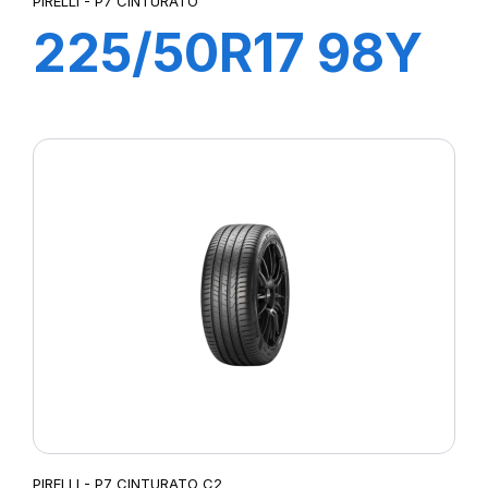
PIRELLI - P7 CINTURATO
225/50R17 98Y
XL R-F P7
CINTURATO (*)
PIRELLI - P7 CINTURATO C2