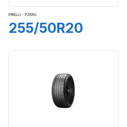
PIRELLI - PZERO
255/50R20
109W XL PZERO
(J) (LR)