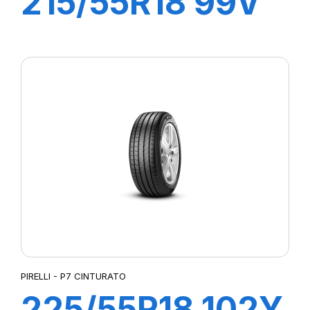
215/55R18 99V
XL PZERO AS
(VOL)
PIRELLI - P7 CINTURATO
225/55R18 102Y