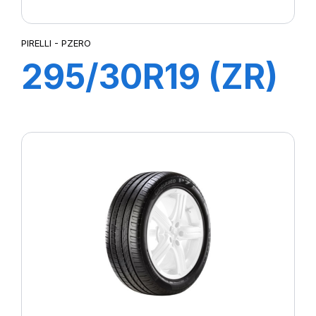
ST25
ST:01
PIRELLI - PZERO
TG88
295/30R19 (ZR)
TG:01
TH:01Y
XL 100Y PZERO
TQ:01R
TR:01S
(N2)
XL S-ATR RBL
Z6 REAR METZELER