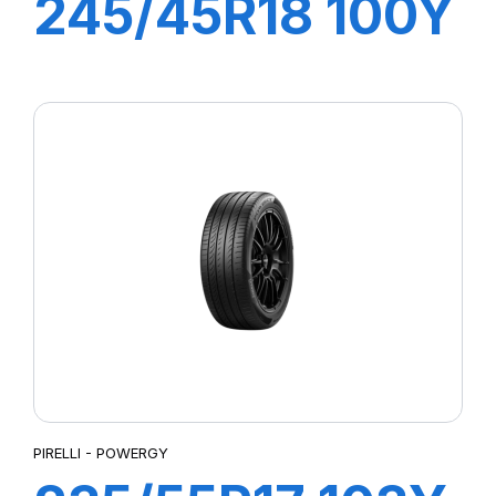
245/45R18 100Y
XL PZ4 PZERO
(*)
PIRELLI - POWERGY