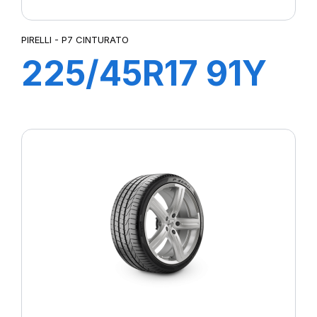
PIRELLI - P7 CINTURATO
225/45R17 91Y
R-F P7
CINTURATO (*)