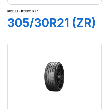
PIRELLI - PZERO PZ4
305/30R21 (ZR)
104Y XL P-ZERO
PZ4 (NF0) ELT