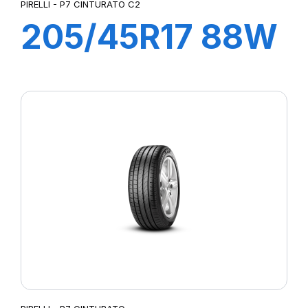
PIRELLI - P7 CINTURATO C2
205/45R17 88W
XL R-F P7
CINTURATO C2
(*)