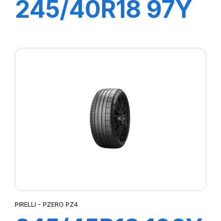
245/40R18 97Y
XL R-F P7
CINTURATO
(MOE)
PIRELLI - PZERO PZ4