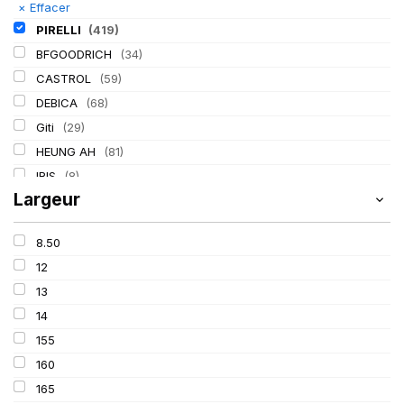
×
Effacer
PIRELLI
(419)
BFGOODRICH
(34)
CASTROL
(59)
DEBICA
(68)
Giti
(29)
HEUNG AH
(81)
IRIS
(8)
Largeur
ITALMATIC
(60)
KLEBER
(116)
8.50
LASSA
(174)
12
LING LONG
(152)
13
MICHELIN
(345)
14
MITAS
(95)
155
Mondolfo ferro
(31)
160
PROMETEON
(18)
165
SCHRADER
(24)