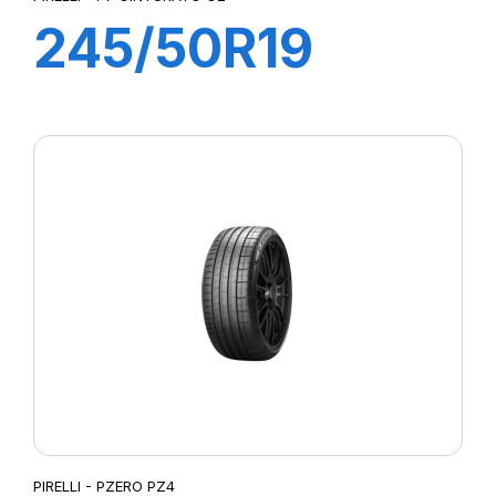
245/50R19
105W XL R-F P7
CINTURATO 2
(*)
PIRELLI - PZERO PZ4