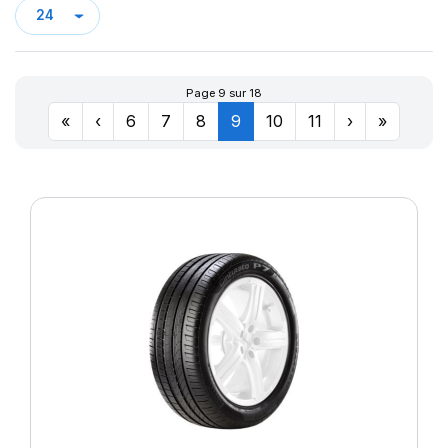
P1 CINTURATO VERDE
P 7
P7 ALL SEASON
P7 CINTURATO
Page 9 sur 18
P7 CINTURATO (*)
«
‹
6
7
8
9
10
11
›
»
P7 CINTURATO (MO)
P7 CINTURATO (MOE)
P7 CINTURATO 2
P7 CINTURATO C2
POWERGY
POWERGY 2
PS22
PZ4
PZERO
P ZERO (N0)
PZERO (N1)
P ZERO 5