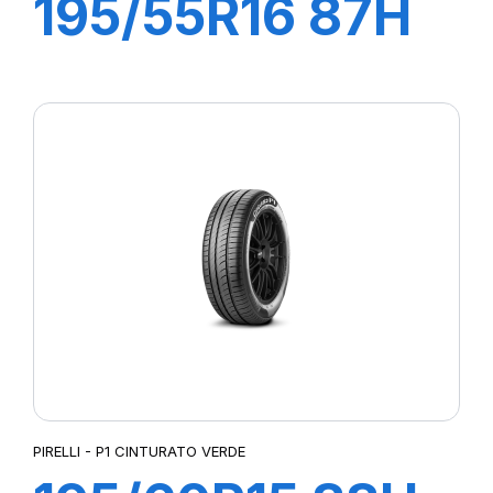
195/55R16 87H
P1 CINTURATO
VERDE
PIRELLI - P1 CINTURATO VERDE