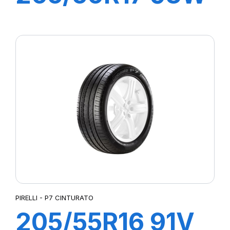
XL P7
CINTURATO C2
PIRELLI - P7 CINTURATO
205/55R16 91V