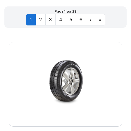
Page 1 sur 29
1
2
3
4
5
6
›
»