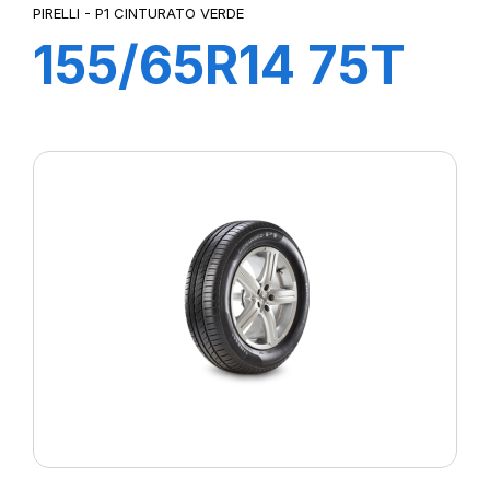
PIRELLI - P1 CINTURATO VERDE
155/65R14 75T
P1cintVerde