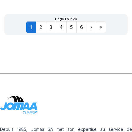
XL POWERGY 2
Page 1 sur 29
1
2
3
4
5
6
›
»
Depuis 1985, Jomaa SA met son expertise au service de