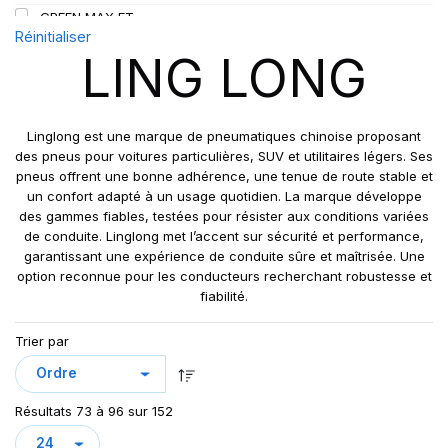
GREEN MAX ET
109
Réinitialiser
GREEN MAX HP 010
110
LING LONG
GREEN MAX HP010
110/108
GREEN MAX VAN
111
GREN-MAX ET
112
Linglong est une marque de pneumatiques chinoise proposant
GRIP MASTER
des pneus pour voitures particulières, SUV et utilitaires légers. Ses
112/110
pneus offrent une bonne adhérence, une tenue de route stable et
KCA651
114
un confort adapté à un usage quotidien. La marque développe
LB01
115
des gammes fiables, testées pour résister aux conditions variées
LB01N**
de conduite. Linglong met l’accent sur sécurité et performance,
115/113
garantissant une expérience de conduite sûre et maîtrisée. Une
LL25
117/114
option reconnue pour les conducteurs recherchant robustesse et
LL39
118/114
fiabilité.
LL45
121/120
Trier par
LL 102
122/118
LL102
131
LLA08
143/141
Résultats 73 à 96 sur 152
LLF26
158/150