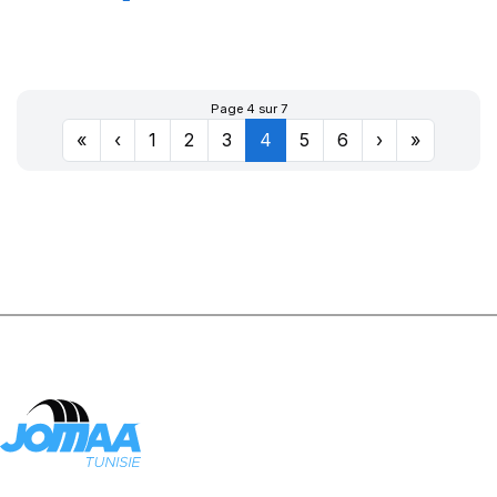
XL GREEN-MAX
Page 4 sur 7
«
‹
1
2
3
4
5
6
›
»