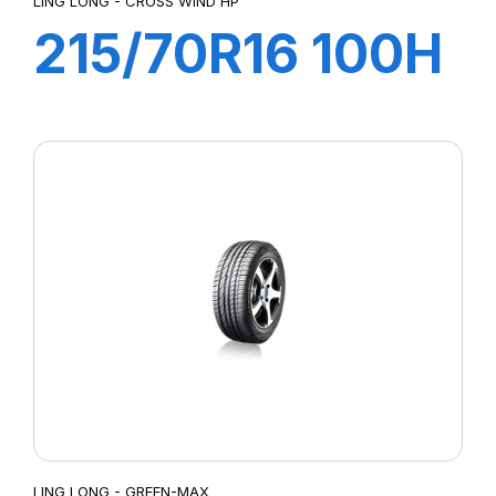
LING LONG - CROSS WIND HP
215/70R16 100H
CROSS WIND
4X4 HP
LING LONG - GREEN-MAX