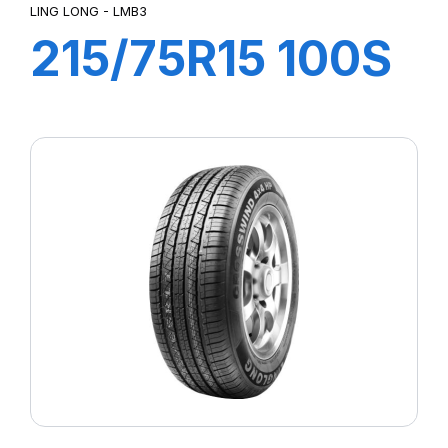
LING LONG - LMB3
215/75R15 100S
LMB3