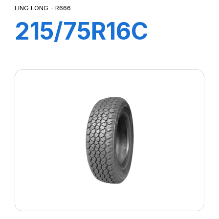
LING LONG - R666
215/75R16C
12PR 117/114Q
R666