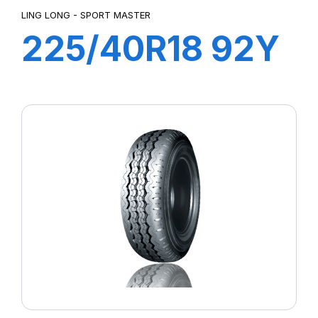
LING LONG - SPORT MASTER
225/40R18 92Y
XL SPORT
MASTER