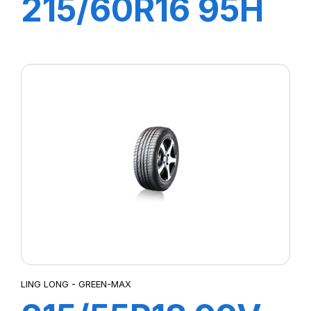
215/60R16 95H
GREEN-MAX
HP010
LING LONG - GREEN-MAX