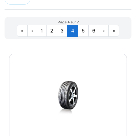
LLR666
174
LM11N
177
LMB3
180
Page 4 sur 7
LMC4
201
«
‹
1
2
3
4
5
6
›
»
LXC MASTER
LL
M-D41
MD-40
R655
R666
SPORT MASTER
T010