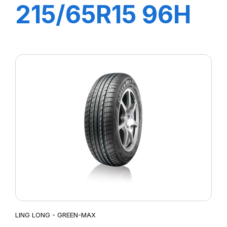
215/65R15 96H
CROSS WIND
HP010
LING LONG - GREEN-MAX