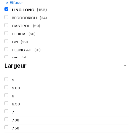
×
Effacer
LING LONG
(152)
BFGOODRICH
(34)
CASTROL
(59)
DEBICA
(68)
Giti
(29)
HEUNG AH
(81)
IRIS
(8)
Largeur
ITALMATIC
(60)
KLEBER
(116)
5
LASSA
(174)
5.00
MICHELIN
(345)
6
MITAS
(95)
6.50
Mondolfo ferro
(31)
7
PIRELLI
(419)
7.00
PROMETEON
(18)
7.50
SCHRADER
(24)