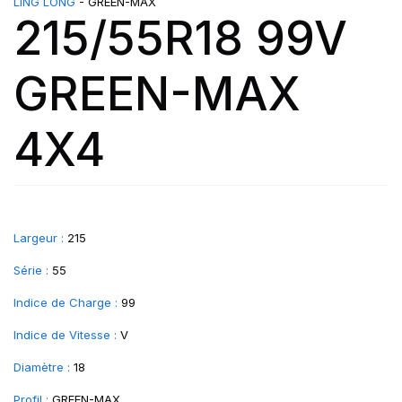
LING LONG
- GREEN-MAX
215/55R18 99V
GREEN-MAX
4X4
Largeur :
215
Série :
55
Indice de Charge :
99
Indice de Vitesse :
V
Diamètre :
18
Profil :
GREEN-MAX