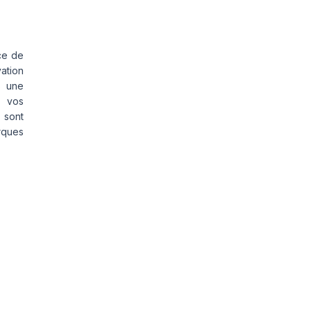
ce de
vation
s une
s vos
 sont
rques