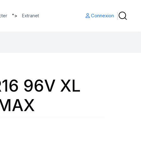
">
Connexion
cter
Extranet
16 96V XL
-MAX