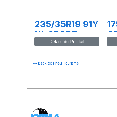
235/35R19 91Y
17
XL SPORT
G
Détails du Produit
MASTER
E
Back to: Pneu Tourisme