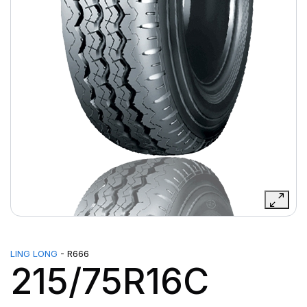
LING LONG
- R666
215/75R16C