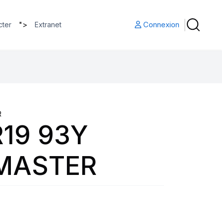
">
Connexion
cter
Extranet
R
19 93Y
MASTER