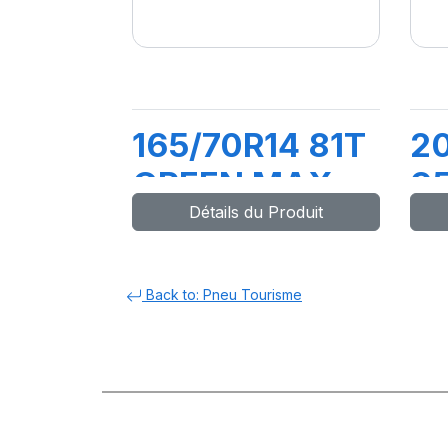
165/70R14 81T
2
GREEN MAX
9
Détails du Produit
ET
M
Back to: Pneu Tourisme