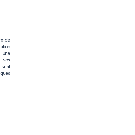
ce de
vation
s une
s vos
 sont
rques