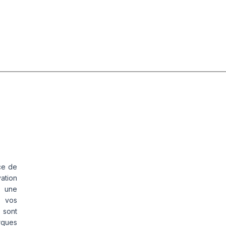
ce de
vation
s une
s vos
 sont
rques