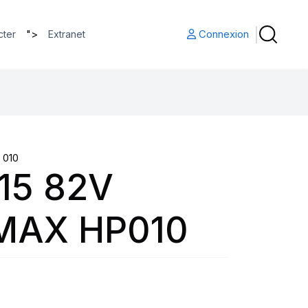
">
Connexion
cter
Extranet
 010
15 82V
MAX HP010