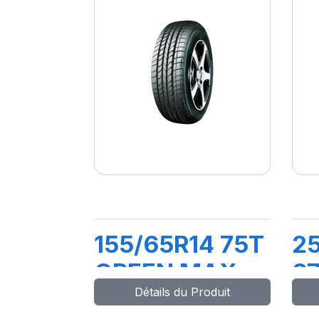
155/65R14 75T
2
GREEN MAX
9
Détails du Produit
ET
M