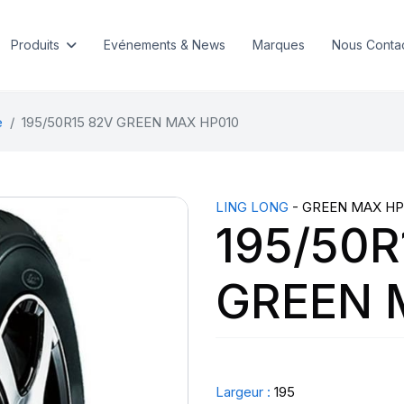
Produits
Evénements & News
Marques
Nous Conta
e
195/50R15 82V GREEN MAX HP010
LING LONG
- GREEN MAX HP
195/50R
GREEN 
Largeur :
195