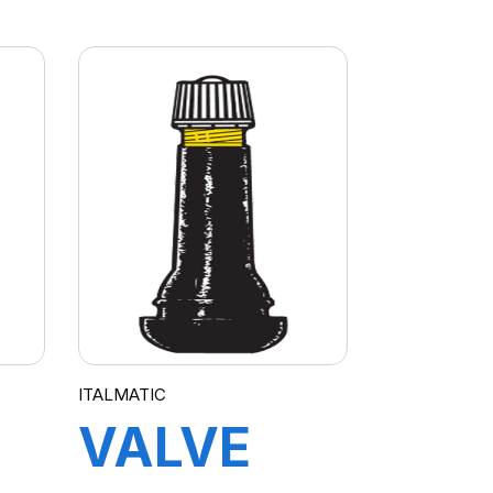
210 MM
1
ITALMATIC
VALVE