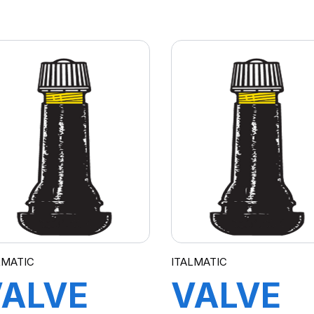
EF. 3012
REF. 30
5/50
25/45
LMATIC
ITALMATIC
VALVE
VALVE