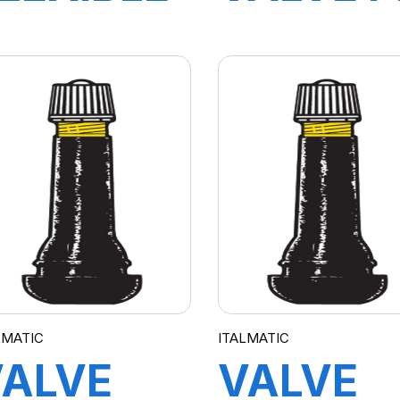
0M AVEC
TL 5453
ACCORD(acc
oussin
e levage)
LMATIC
ITALMATIC
VALVE
VALVE