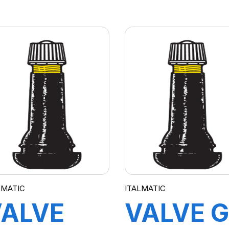
TR423
TRACTE
TL
TR618A
LMATIC
ITALMATIC
VALVE
VALVE G