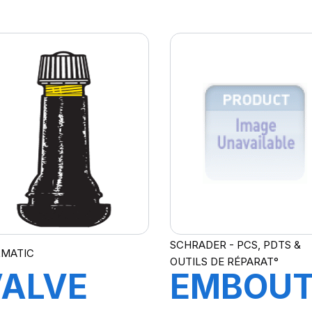
TRACTEUR
C TL
L
TRJ670
TR623A
SCHRADER - PCS, PDTS &
LMATIC
OUTILS DE RÉPARAT°
VALVE
EMBOU