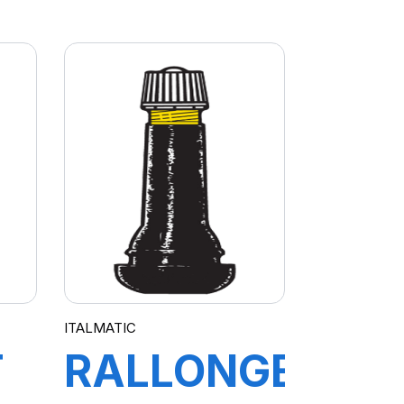
POUR
PIPE
VL/PL R-
0038-1
ITALMATIC
T
RALLONGE