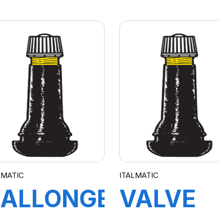
R414
MOBILE
CHROME
PIPE GC
R-0904-
LMATIC
ITALMATIC
RALLONGE
VALVE