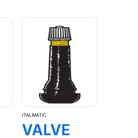
29
414L
ITALMATIC
VALVE