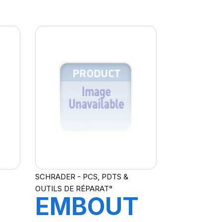
UR
TRACTEUR
TL
TR622A
SCHRADER - PCS, PDTS &
OUTILS DE RÉPARAT°
EMBOUT