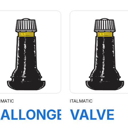
270 MM
TR413
LMATIC
ITALMATIC
RALLONGE
VALVE