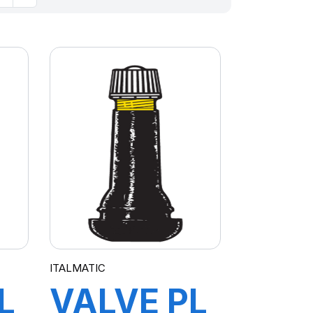
ITALMATIC
L
VALVE PL