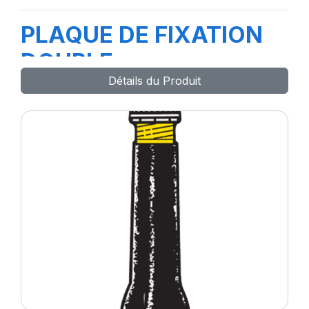
PLAQUE DE FIXATION
DOUBLE
Détails du Produit
REF.1431(attache)