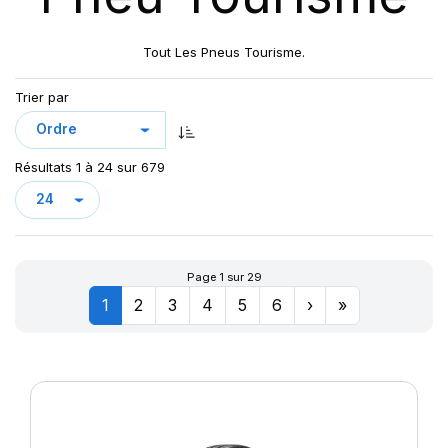
CROSS WIND HP010
CUP 2
Tout Les Pneus Tourisme.
CUP2
DRIVEWAYS
Trier par
DRIVEWAYS SPORT
DRIVEWAYS SPORT (+)
Résultats 1 à 24 sur 679
DYNAXER HP3
DYNAXER HP4
DYNAXER HP5
DYNAXER UHP
Page 1 sur 29
EAGLE F1
1
2
3
4
5
6
›
»
ECORIS
ENERGY SAVER
ENERGY SAVER+
GREEN-MAX
GREEN MAX ET
GREEN MAX HP 010