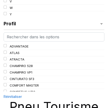
V
97
W
98
Y
99
Profil
100
101
102
103
ADVANTAGE
104
ATLAS
105
ATRACTA
106
CHAMPIRO 528
107
CHAMPIRO VP1
108
CINTURATO SF3
109
COMFORT MASTER
110
COMPETUS H/P3
Réinitialiser
111
CORONA
Pneu Tourisme
114
CROSS WIND