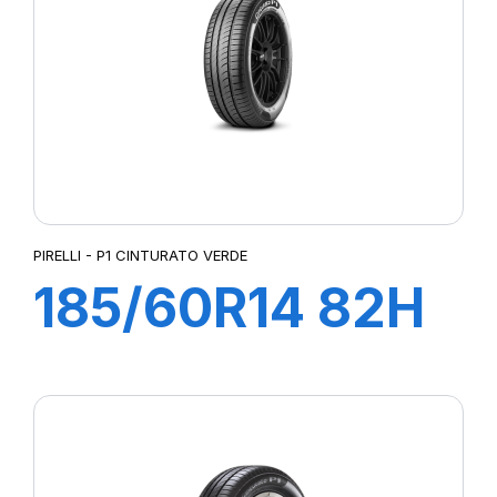
XM2+
Z6 REAR METZELER
PIRELLI - P1 CINTURATO VERDE
185/60R14 82H
P1 CINTURATO
VERDE