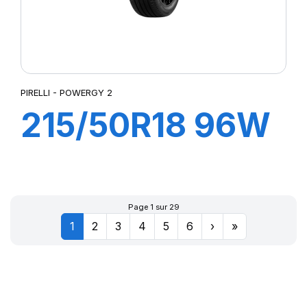
PIRELLI - POWERGY 2
215/50R18 96W
XL POWERGY 2
Page 1 sur 29
1
2
3
4
5
6
›
»