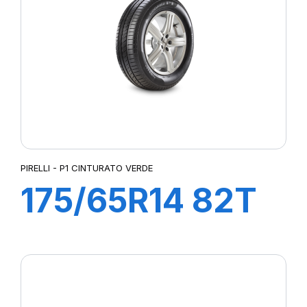
P7 CINTURATO
P7 CINTURATO (MO)
P7 CINTURATO 2
P7 CINTURATO C2
PALMA
PASSIO 2
PILOTE SUP SPORT
PILOT SPORT 2
PILOT SPORT 3
PIRELLI - P1 CINTURATO VERDE
PILOT SPORT 4
175/65R14 82T
PILOT SPORT 4 (M0)
PILOT SPORT 4S
P1cintVerde
PILOT SPORT 5
PILOT SPORT CUP 2
PILOT SUPER SPORT
PILOT SUP SPORT (K1)
POWERGY