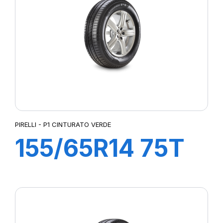
GREEN MAX HP010
GREEN WAYS
GREENWAYS
GREN-MAX ET
HIGH PERFORMANCE
IMPETUS REVO
IMPETUS SPORT
LATTITUDE SPORT 3
LC/R
PIRELLI - P1 CINTURATO VERDE
MIRATTA
155/65R14 75T
NERO
NERO GT
P1cintVerde
P1 CINTURATO
P1 CINTURATO VERDE
P4
P 7