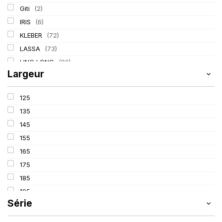
Giti
(2)
IRIS
(6)
KLEBER
(72)
LASSA
(73)
LING LONG
(80)
Largeur
MICHELIN
(133)
PIRELLI
(211)
125
TIGAR
(17)
135
145
155
165
175
185
195
Série
205
215