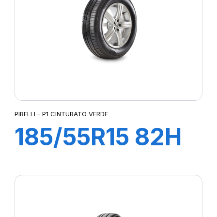
P ZERO PZ4 NCS ELECT
P ZERO ROSSO
QUADRAXER2
REVOLA
ROSSO
ROSSO (N5)
S-VEAS
S-VERDE
S-ZERO
PIRELLI - P1 CINTURATO VERDE
SCV
185/55R15 82H
SEFAR
SIGURA
P1 CINTURATO
SPORT MASTER
T010
VERDE
TOURING
ULTRA HIGH PERFORMANCE
XL DYNAXER UHP