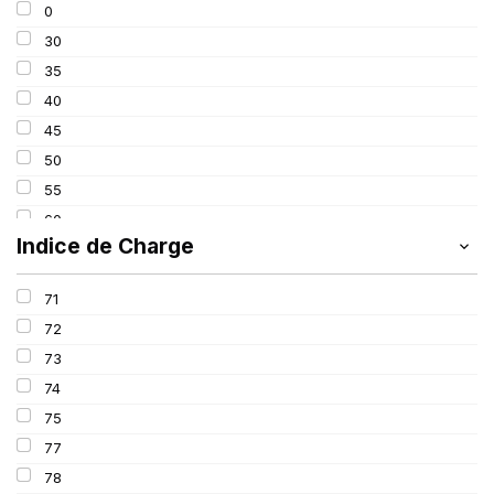
0
225
30
235
35
245
40
255
45
265
50
275
55
285
60
295
Indice de Charge
65
305
70
315
71
80
72
82
73
650
74
75
77
78