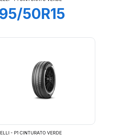
195/50R15
82V P1
CINTURATO
VERDE
RELLI - P1 CINTURATO VERDE