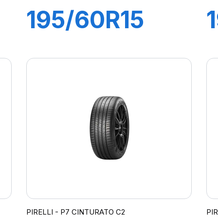
195/60R15
88H P1
CINTURATO
VERDE
PIRELLI - P7 CINTURATO C2
PI