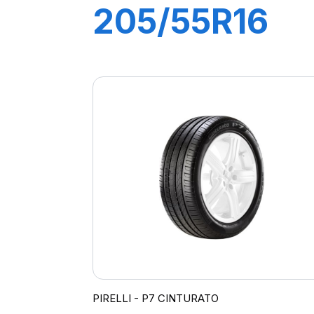
205/55R16
91V P7
CINTURATO
(*)
PIRELLI - P7 CINTURATO