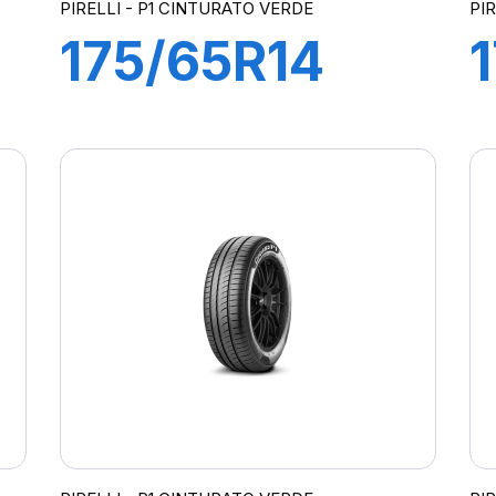
PIRELLI - P1 CINTURATO VERDE
PI
175/65R14
82T
P1cintVerde