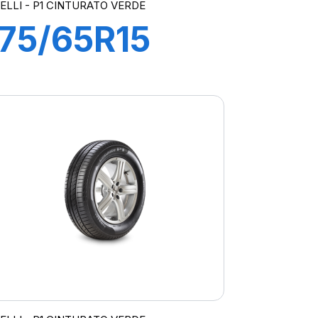
RELLI - P1 CINTURATO VERDE
175/65R15
84T P1
CINTURATO
VERDE