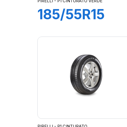
PIRELLI - P1 CINTURATO VERDE
185/55R15
82H P1
CINTURATO
VERDE
PIRELLI - P1 CINTURATO