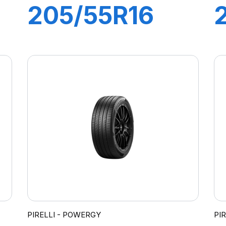
205/55R16
91V P7
CINTURATO 2
PIRELLI - POWERGY
PI