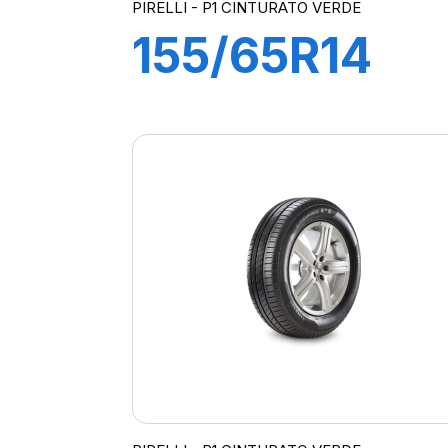
PIRELLI - P1 CINTURATO VERDE
155/65R14
75T
P1cintVerde