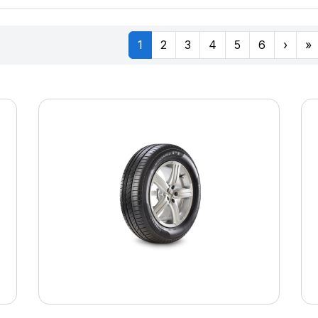
1
2
3
4
5
6
›
»