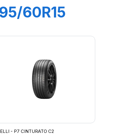
195/60R15
88V P1
CINTURATO
VERDE
RELLI - P7 CINTURATO C2