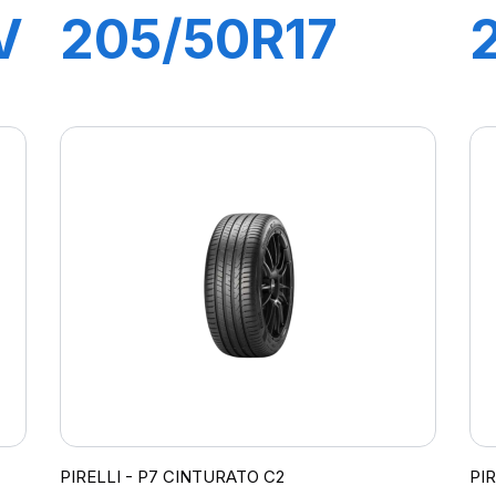
V
205/50R17
89H P7
CINTURATO
C2
PIRELLI - P7 CINTURATO C2
PI