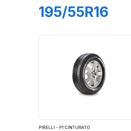
195/55R16
87H P1
CINTURATO
VERDE
PIRELLI - P1 CINTURATO