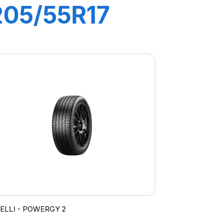
205/55R17
95V XL
POWERGY
RELLI - POWERGY 2