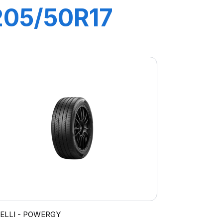
205/50R17
93W XL P7
CINTURATO
C2
RELLI - POWERGY