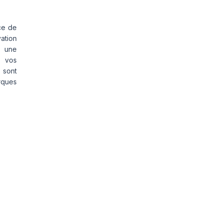
ce de
vation
s une
s vos
 sont
rques