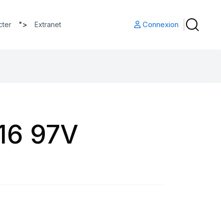
">
Connexion
cter
Extranet
16 97V