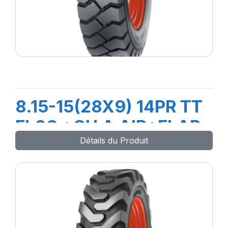
8.15-15(28X9) 14PR TT
FL08 +CH A AIR+FLAP
Détails du Produit