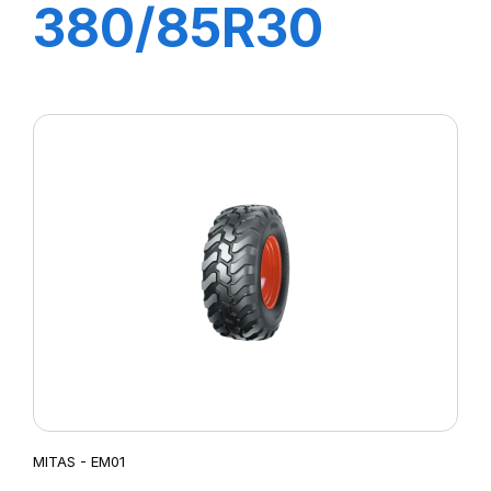
380/85R30
135A8 TL AC85
(14.9R30)
MITAS - EM01