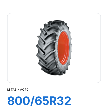
(30.5R32)
172A8 (169B) TL
AC 70 H
MITAS - AC70
800/65R32