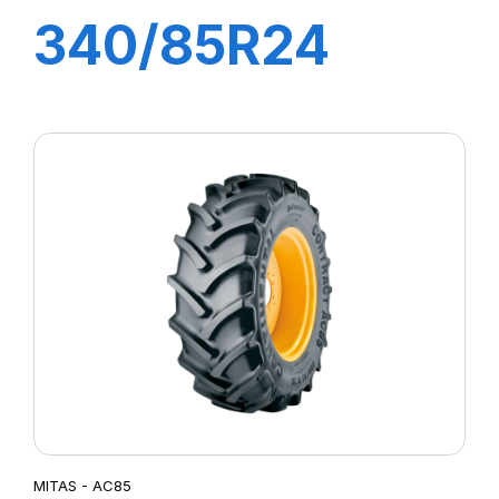
340/85R24
(13.6R24) 125A8
(125B) TL AC85
MITAS
MITAS - AC85