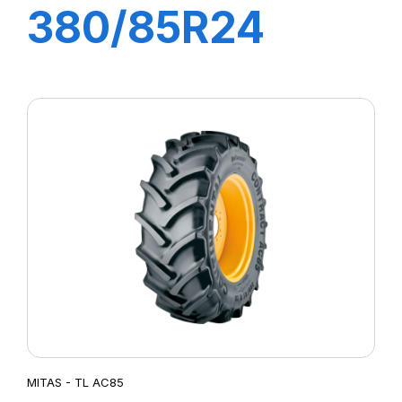
380/85R24
AC85
131A8/131B TL
(14.9R24)
MITAS - TL AC85