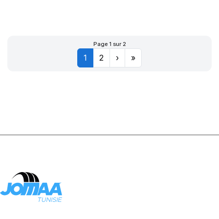
167A8 TL AC70
Page 1 sur 2
1
2
›
»