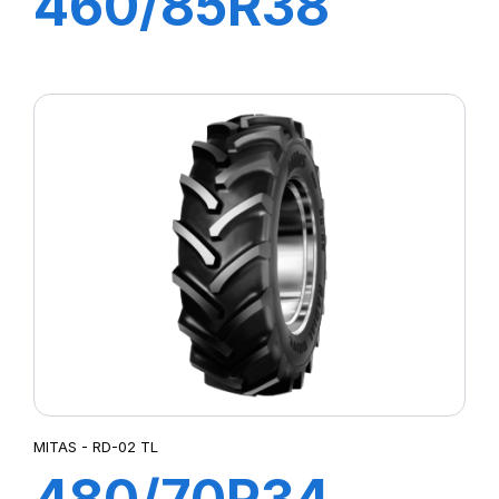
460/85R38
149A8 TL AC85
MITAS - RD-02 TL