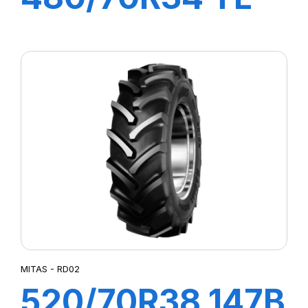
143A8/B AC70 G
MITAS - RD02
520/70R38 147B