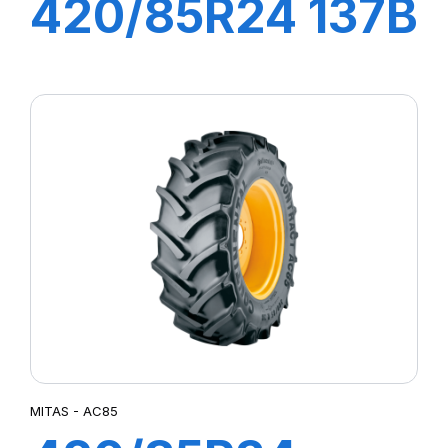
420/85R24 137B
TL RD01
MITAS - AC85