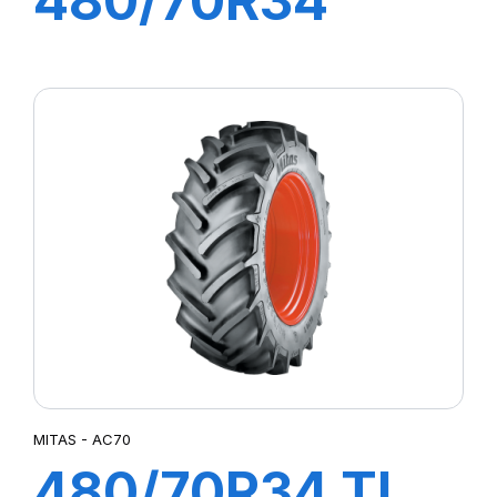
480/70R34
143A8 RD-02 TL
MITAS - AC70
480/70R34 TL