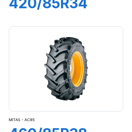
420/85R34
142A8 TL AC85
MITAS - AC85