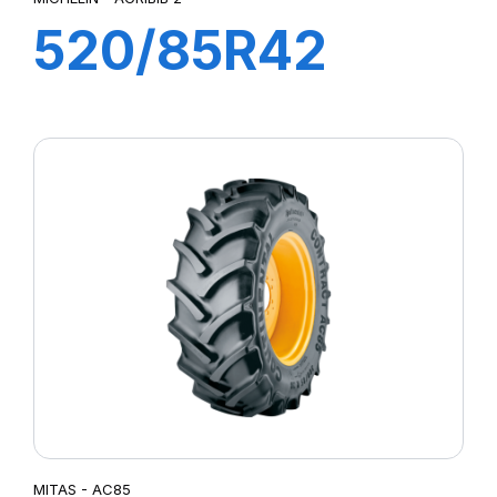
520/85R42
162A8/162B TL
AGRIBIB 2
MITAS - AC85