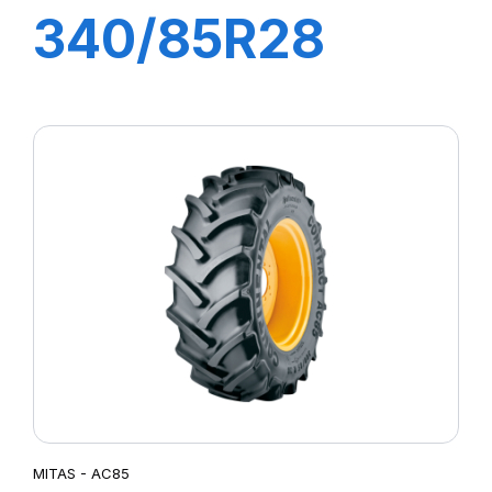
340/85R28
(13.6R28) TL
127A8 (127B)
AC85
MITAS - AC85