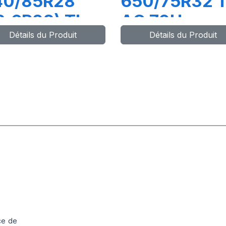
40/85R28
650/75R32 
3.6R28) TL
AC 70H
Détails du Produit
Détails du Produit
7A8 (127B)
C85
ce de