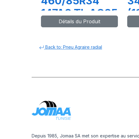
460/85R34
3
147A8 TL AC85
(1
Détails du Produit
12
A
Back to: Pneu Agraire radial
Depuis 1985, Jomaa SA met son expertise au servi