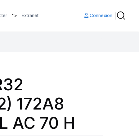
">
Connexion
cter
Extranet
R32
2) 172A8
TL AC 70 H