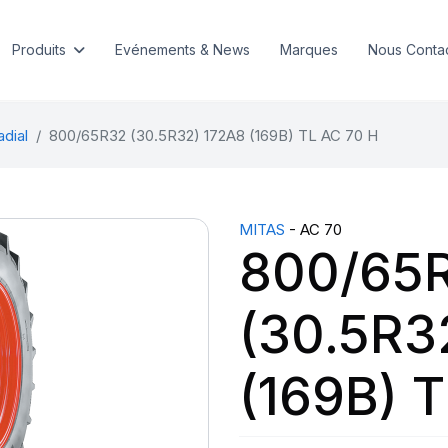
Produits
Evénements & News
Marques
Nous Conta
adial
800/65R32 (30.5R32) 172A8 (169B) TL AC 70 H
MITAS
- AC 70
800/65
(30.5R3
(169B) 