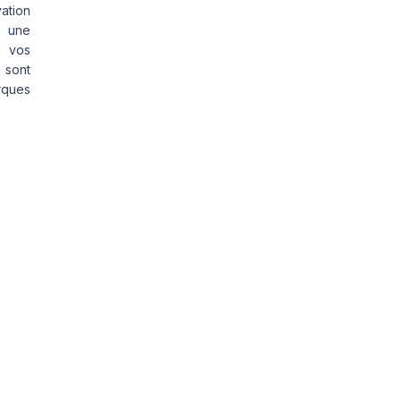
vation
s une
s vos
 sont
rques