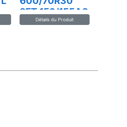
TL
600/70R30
SFT 152/155A8
Détails du Produit