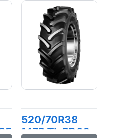
520/70R38
85
147B TL RD02