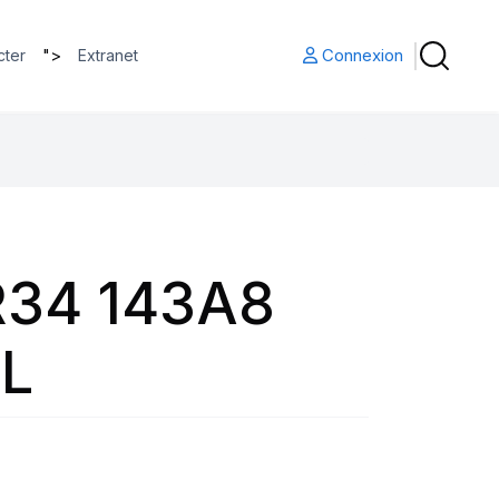
">
Connexion
cter
Extranet
R34 143A8
TL