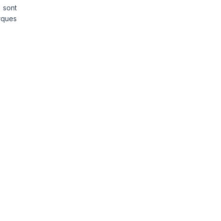
 sont
rques