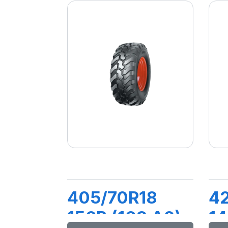
405/70R18
4
156B (168 A2)
14