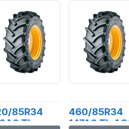
20/85R34
460/85R34
2A8 TL
147A8 TL AC