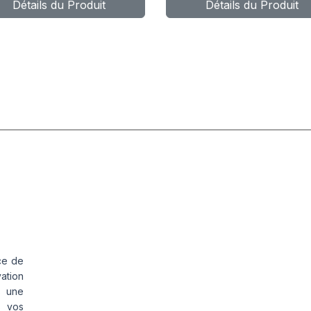
Détails du Produit
Détails du Produit
C85
ce de
vation
s une
s vos