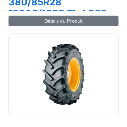
380/85R28
133A8/133B TL AC85
Détails du Produit
(14.9R28)