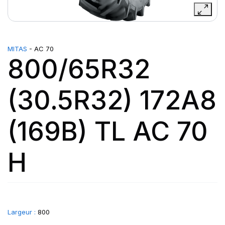
MITAS
- AC 70
800/65R32
(30.5R32) 172A8
(169B) TL AC 70
H
Largeur :
800