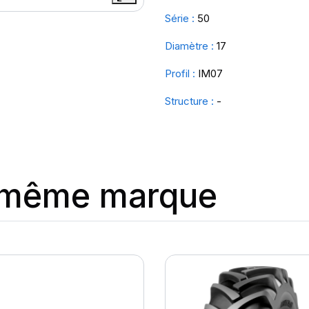
Série :
50
Diamètre :
17
Profil :
IM07
Structure :
-
a même marque