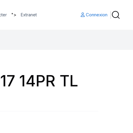
">
Connexion
cter
Extranet
17 14PR TL