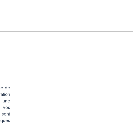
ce de
vation
s une
s vos
 sont
rques