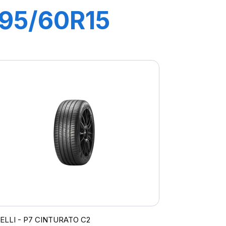
195/60R15
88V P1
CINTURATO
VERDE
RELLI - P7 CINTURATO C2