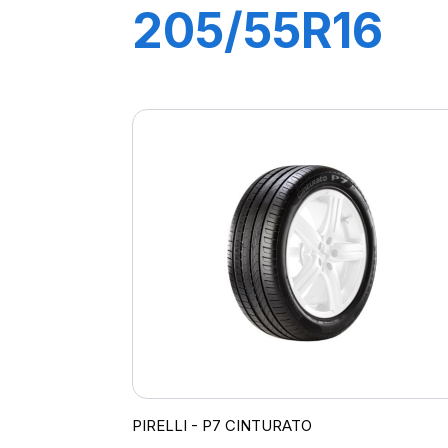
205/55R16
91V P7
CINTURATO
(*)
PIRELLI - P7 CINTURATO