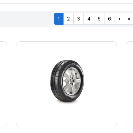
1
2
3
4
5
6
›
»