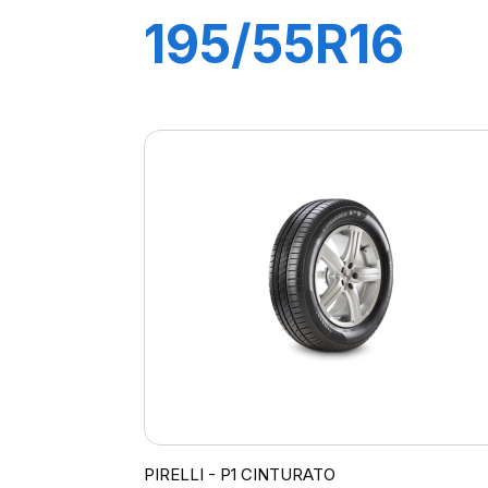
195/55R16
87H P1
CINTURATO
VERDE
PIRELLI - P1 CINTURATO