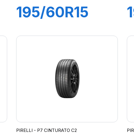
195/60R15
88H P1
CINTURATO
VERDE
PIRELLI - P7 CINTURATO C2
PI