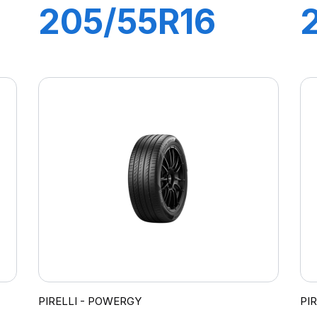
205/55R16
91V P7
CINTURATO 2
PIRELLI - POWERGY
PI