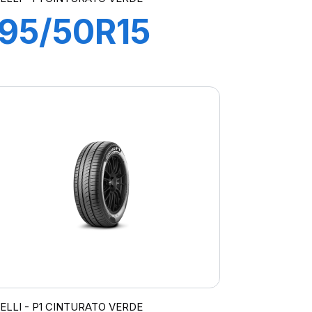
195/50R15
82V P1
CINTURATO
VERDE
RELLI - P1 CINTURATO VERDE