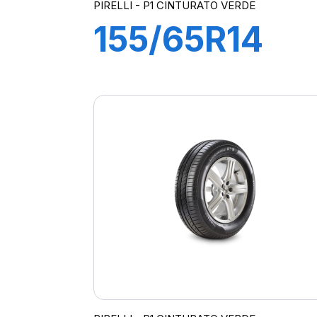
PIRELLI - P1 CINTURATO VERDE
155/65R14
75T
P1cintVerde