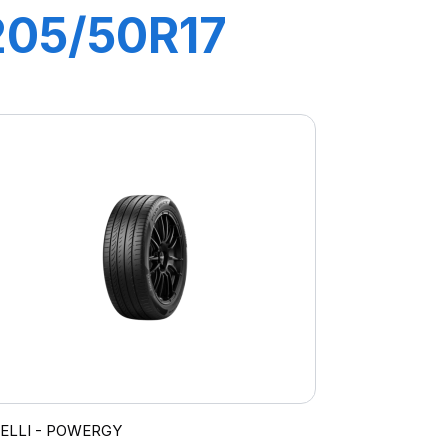
205/50R17
93W XL P7
CINTURATO
C2
RELLI - POWERGY