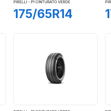
PIRELLI - P1 CINTURATO VERDE
PI
175/65R14
82T
P1cintVerde