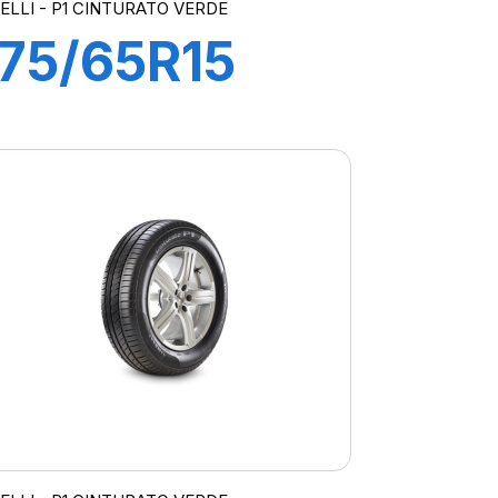
RELLI - P1 CINTURATO VERDE
175/65R15
84T P1
CINTURATO
VERDE