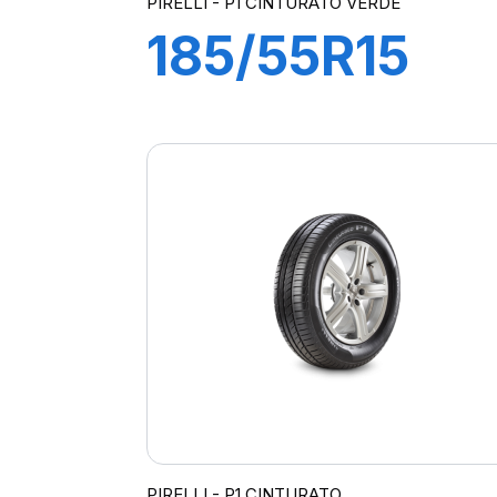
PIRELLI - P1 CINTURATO VERDE
185/55R15
82H P1
CINTURATO
VERDE
PIRELLI - P1 CINTURATO