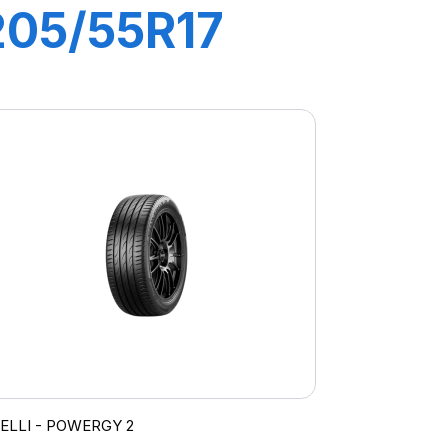
205/55R17
95V XL
POWERGY
RELLI - POWERGY 2