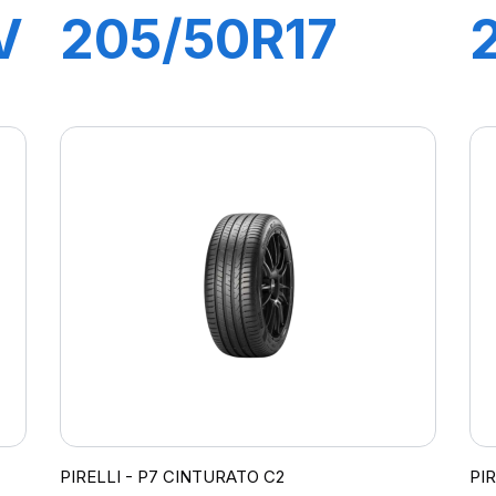
V
205/50R17
89H P7
CINTURATO
C2
PIRELLI - P7 CINTURATO C2
PI