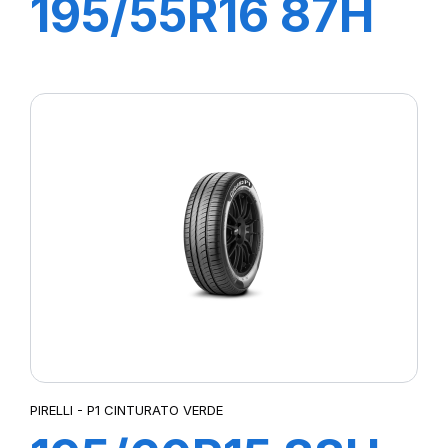
195/55R16 87H
P1 CINTURATO
VERDE
PIRELLI - P1 CINTURATO VERDE