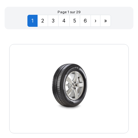
Page 1 sur 29
1
2
3
4
5
6
›
»