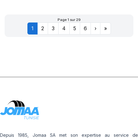
XL POWERGY 2
Page 1 sur 29
1
2
3
4
5
6
›
»
Depuis 1985, Jomaa SA met son expertise au service de