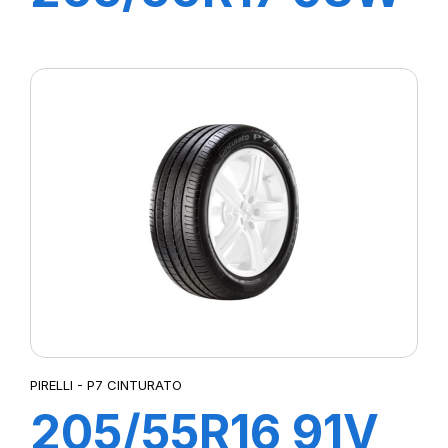
XL P7
CINTURATO C2
PIRELLI - P7 CINTURATO
205/55R16 91V