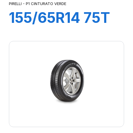
PIRELLI - P1 CINTURATO VERDE
155/65R14 75T
P1cintVerde