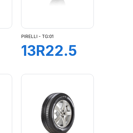
PIRELLI - TG:01
13R22.5
TG:01 TL
K
156/150K