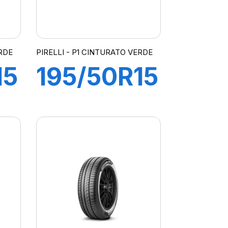
ERDE
PIRELLI - P1 CINTURATO VERDE
15
195/50R15
82V P1
ATO
CINTURATO
VERDE