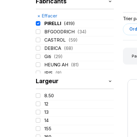
Fabricants
×
Effacer
Trier p
PIRELLI
(419)
BFGOODRICH
(34)
CASTROL
(59)
DEBICA
(68)
Pa
Giti
(29)
HEUNG AH
(81)
IRIS
(8)
Largeur
ITALMATIC
(60)
KLEBER
(116)
8.50
LASSA
(174)
12
LING LONG
(152)
13
MICHELIN
(345)
14
MITAS
(95)
155
Mondolfo ferro
(31)
160