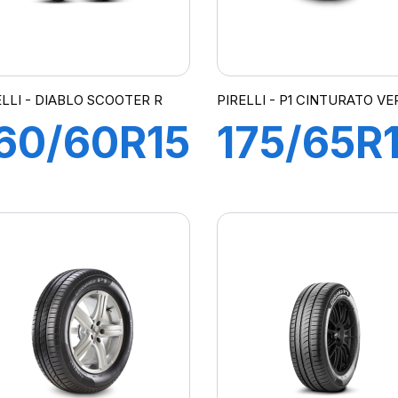
ELLI - DIABLO SCOOTER R
PIRELLI - P1 CINTURATO V
60/60R15
175/65R
/C 67H
82T
L
P1cintVe
IABLO
SCOOTER
REAR