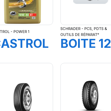
SCHRADER - PCS, PDTS &
TROL - POWER 1
OUTILS DE RÉPARAT°
CASTROL
BOITE 1
OWER 1
CRAIES
ACING
JAUNE
T 10W-
POUR
0 1L
CAOUT