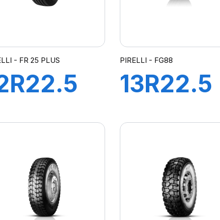
LLI - FR 25 PLUS
PIRELLI - FG88
2R22.5
13R22.5
R25
FG88
52/148M
156/150
PLUS*
M+S*