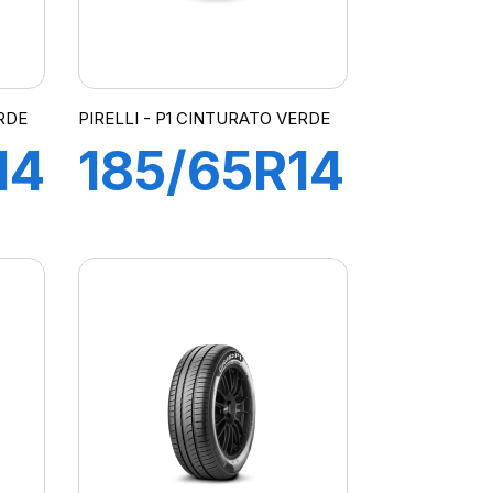
ERDE
PIRELLI - P1 CINTURATO VERDE
14
185/65R14
86H P1
ATO
CINTURATO
VERDE