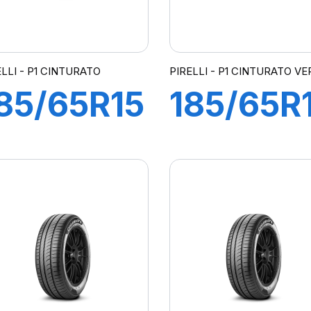
ELLI - P1 CINTURATO
PIRELLI - P1 CINTURATO V
85/65R15
185/65R
8T P1
88T P1
CINTURATO
CINTUR
VERDE