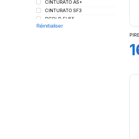
CINTURATO AS+
121/120
CINTURATO SF3
123
DCOLD FH55
128/126
Réinitialiser
DIABLO SCOOTER R
136/134
PIR
FG85
143/141
1
FG88
148/145
FH95
152
FH:01K
M
152/148
FR25
154/148
FR 25 PLUS
T
154/149
FR:01
154/150
FR: 01S
D
156/150
LS97 PLUS
158/156
NERO
160
NERO GT
164/160
P-ZERO
168
P-ZERO AS