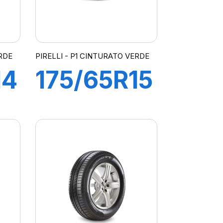
ERDE
PIRELLI - P1 CINTURATO VERDE
14
175/65R15
84T P1
rde
CINTURATO
VERDE