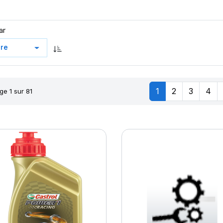
ar
1
2
3
4
ge 1 sur 81