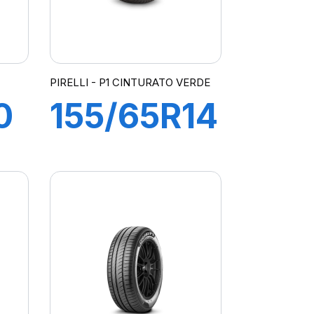
PIRELLI - P1 CINTURATO VERDE
0
155/65R14
75T
G
P1cintVerde