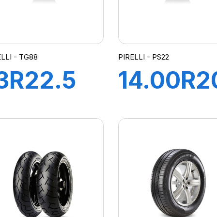
ELLI - TG88
PIRELLI - PS22
3R22.5
14.00R2
TG88
PS22 TL
56/150K*
164/160