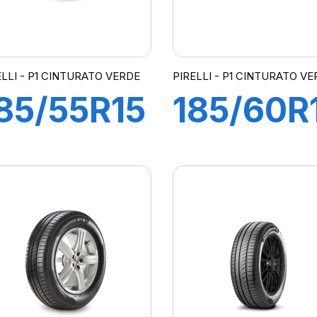
ELLI - P1 CINTURATO VERDE
PIRELLI - P1 CINTURATO V
85/55R15
185/60R
2H P1
82H P1
CINTURATO
CINTUR
VERDE
VERDE