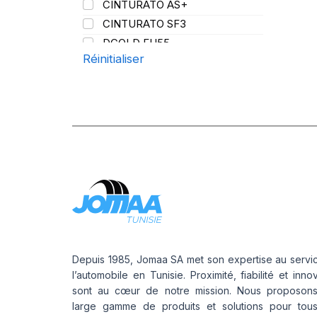
CINTURATO AS+
121/120
CINTURATO SF3
123
DCOLD FH55
128/126
Réinitialiser
DIABLO SCOOTER R
136/134
FG85
143/141
FG88
148/145
FH95
152
FH:01K
152/148
FR25
154/148
FR 25 PLUS
154/149
FR:01
154/150
FR: 01S
156/150
LS97 PLUS
158/156
NERO
160
Depuis 1985, Jomaa SA met son expertise au servi
NERO GT
l’automobile en Tunisie. Proximité, fiabilité et inno
164/160
sont au cœur de notre mission. Nous proposon
P-ZERO
168
large gamme de produits et solutions pour tou
P-ZERO AS