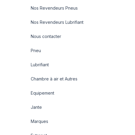
PZERO (N1)
Nos Revendeurs Pneus
P ZERO 5
PZERO PZ4
Nos Revendeurs Lubrifiant
P ZERO PZ4 NCS ELECT
PZERO R-F ELCT
Nous contacter
P ZERO ROSSO
R-F P7 CINTURATO (*) K1
Pneu
R02
Lubrifiant
ROSSO
ROSSO (N5)
Chambre à air et Autres
S-A/T+
S-ATR
Equipement
S-ATR WL
S-STR
Jante
S-VEAS
Marques
S-VERD
S-VERDE