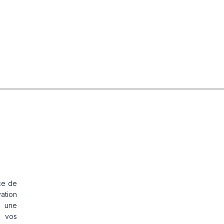
ce de
vation
s une
s vos