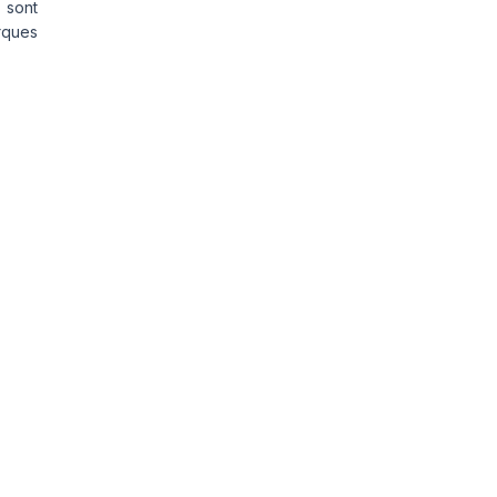
 sont
rques