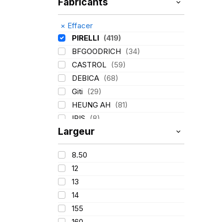
Fabricants
×
Effacer
PIRELLI
(419)
BFGOODRICH
(34)
CASTROL
(59)
DEBICA
(68)
Giti
(29)
HEUNG AH
(81)
IRIS
(8)
Largeur
ITALMATIC
(60)
KLEBER
(116)
8.50
LASSA
(174)
12
LING LONG
(152)
13
MICHELIN
(345)
14
MITAS
(95)
155
Mondolfo ferro
(31)
160