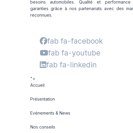
besoins automobiles. Qualité et performance
P1 CINTURATO
garanties grâce à nos partenariats avec des ma
P1 CINTURATO VERDE
reconnues.
P 7
P7 ALL SEASON
P7 CINTURATO
fab fa-facebook
P7 CINTURATO (*)
fab fa-youtube
P7 CINTURATO (MO)
P7 CINTURATO (MOE)
fab fa-linkedin
P7 CINTURATO 2
P7 CINTURATO C2
">
Accueil
POWERGY
POWERGY 2
Présentation
PS22
PZ4
Evénements & News
PZERO
P ZERO (N0)
Nos conseils