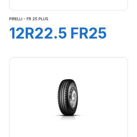
ST25
ST:01
PIRELLI - FR 25 PLUS
TG88
12R22.5 FR25
TG:01
TH:01Y
152/148M
TQ:01R
TR:01S
PLUS*
XL S-ATR RBL
Z6 REAR METZELER