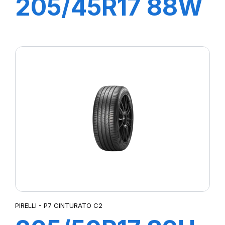
205/45R17 88W
XL R-F P7
CINTURATO (*)
PIRELLI - P7 CINTURATO C2