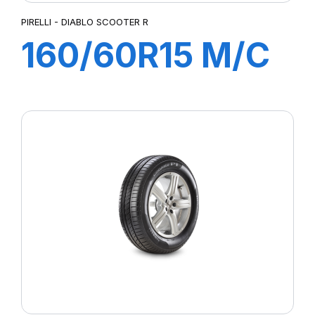
PIRELLI - DIABLO SCOOTER R
160/60R15 M/C
67H TL DIABLO
SCOOTER REAR