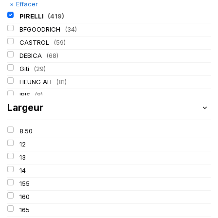
×
Effacer
PIRELLI
(419)
BFGOODRICH
(34)
CASTROL
(59)
DEBICA
(68)
Giti
(29)
HEUNG AH
(81)
IRIS
(8)
Largeur
ITALMATIC
(60)
KLEBER
(116)
8.50
LASSA
(174)
12
LING LONG
(152)
13
MICHELIN
(345)
14
MITAS
(95)
155
Mondolfo ferro
(31)
160
PROMETEON
(18)
165
SCHRADER
(24)