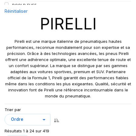
DCOLD FH55
128/126
Réinitialiser
DIABLO SCOOTER R
136/134
PIRELLI
FG85
143/141
FG88
148/145
FH95
152
Pirelli est une marque italienne de pneumatiques hautes
FH:01K
performances, reconnue mondialement pour son expertise et sa
152/148
précision. Grâce à des technologies avancées, les pneus Pirelli
FR25
154/148
offrent une adhérence optimale, une excellente tenue de route et
FR 25 PLUS
154/149
un confort supérieur. La marque se distingue par ses gammes
FR:01
adaptées aux voitures sportives, premium et SUV. Partenaire
154/150
officiel de la Formule 1, Pirelli garantit des performances fiables
FR: 01S
156/150
même dans les conditions les plus exigeantes. Qualité, sécurité et
LS97 PLUS
158/156
innovation font de Pirelli une référence incontournable dans le
NERO
monde du pneumatique.
160
NERO GT
164/160
Trier par
P-ZERO
168
P-ZERO AS
P1 CINTURATO
Résultats 1 à 24 sur 419