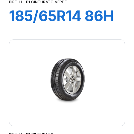
PIRELLI - P1 CINTURATO VERDE
185/65R14 86H
P1 CINTURATO
VERDE