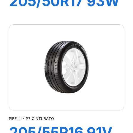
205/50R17 93W
XL P7
CINTURATO C2
PIRELLI - P7 CINTURATO
205/55R16 91V