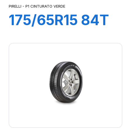
PIRELLI - P1 CINTURATO VERDE
175/65R15 84T
P1 CINTURATO
VERDE