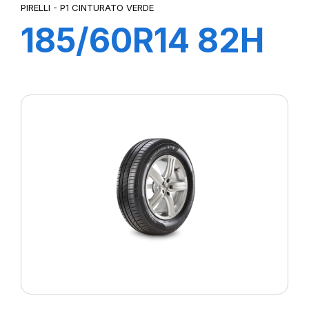
PIRELLI - P1 CINTURATO VERDE
185/60R14 82H
P1 CINTURATO
VERDE