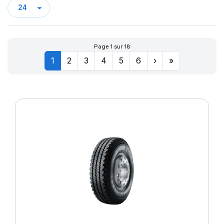
P1 CINTURATO VERDE
P 7
P7 ALL SEASON
P7 CINTURATO
Page 1 sur 18
P7 CINTURATO (*)
1
2
3
4
5
6
›
»
P7 CINTURATO (MO)
P7 CINTURATO (MOE)
P7 CINTURATO 2
P7 CINTURATO C2
POWERGY
POWERGY 2
PS22
PZ4
PZERO
P ZERO (N0)
PZERO (N1)
P ZERO 5