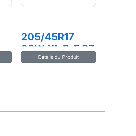
205/45R17
88W XL R-F P7
Détails du Produit
CINTURATO
C2 (*)