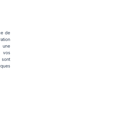
ce de
vation
s une
s vos
 sont
rques