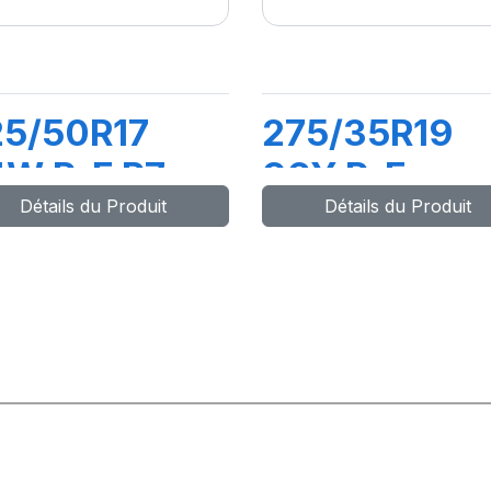
25/50R17
275/35R19
W R-F P7
96Y R-F
Détails du Produit
Détails du Produit
INTURATO
PZERO (*)
MOE)