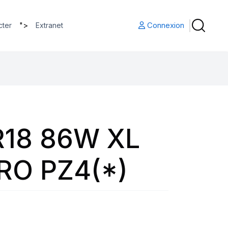
">
Connexion
cter
Extranet
R18 86W XL
RO PZ4(*)