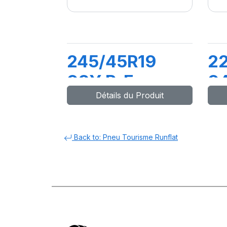
245/45R19
2
98Y R-F
94
Détails du Produit
PZERO PZ4 (*)
C
(
Back to: Pneu Tourisme Runflat