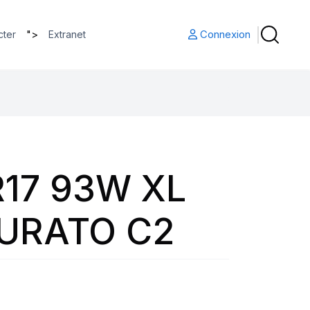
">
Connexion
cter
Extranet
R17 93W XL
TURATO C2