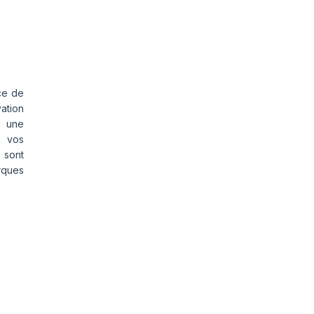
ce de
vation
s une
s vos
 sont
rques