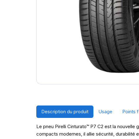
Description du produit
Usage
Points f
Le pneu Pirelli Cinturato™ P7 C2 est la nouvell
compacts modernes, il allie sécurité, durabilit