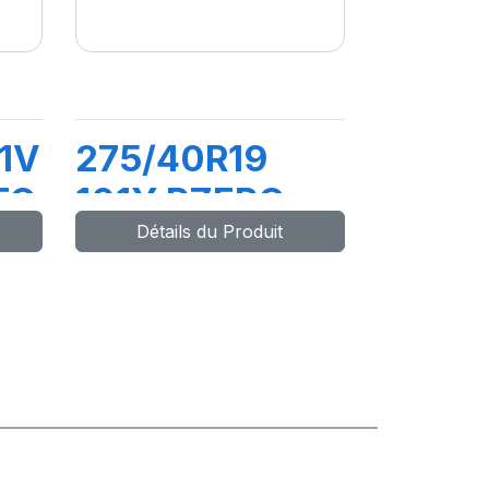
1V
275/40R19
TO
101Y PZERO
Détails du Produit
(MO)