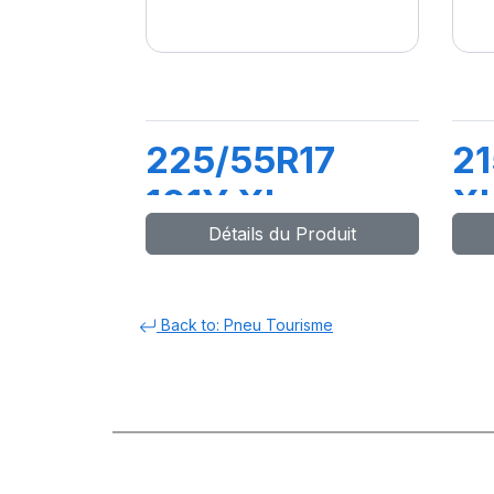
225/55R17
21
101Y XL
X
Détails du Produit
POWERGY 2
Back to: Pneu Tourisme