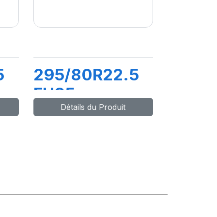
5
295/80R22.5
FH95
Détails du Produit
COMFORT
154/149M