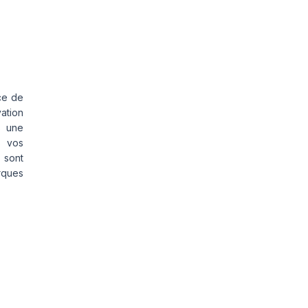
ce de
vation
s une
s vos
 sont
rques