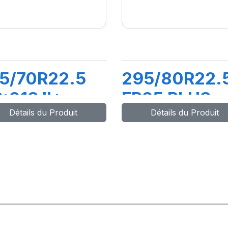
5/70R22.5
295/80R22.
:01S II+
FR25 PLUS
Détails du Produit
Détails du Produit
4/150L
152/148M
152M) M+S