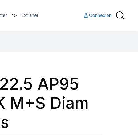
">
Connexion
cter
Extranet
22.5 AP95
K M+S Diam
us