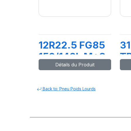
12R22.5 FG85
31
152/148L M+S
TR
Détails du Produit
15
(
Back to: Pneu Poids Lourds