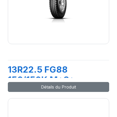
13R22.5 FG88
156/150K M+S*
Détails du Produit