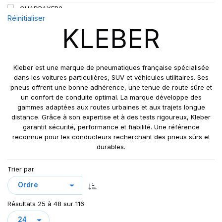
QUADRAXER2
Réinitialiser
SUP 8L
KLEBER
TRAKER
TRANSPRO
TRANSPRO 2
Kleber est une marque de pneumatiques française spécialisée
XL DYNAXER UHP
dans les voitures particulières, SUV et véhicules utilitaires. Ses
pneus offrent une bonne adhérence, une tenue de route sûre et
un confort de conduite optimal. La marque développe des
gammes adaptées aux routes urbaines et aux trajets longue
distance. Grâce à son expertise et à des tests rigoureux, Kleber
garantit sécurité, performance et fiabilité. Une référence
reconnue pour les conducteurs recherchant des pneus sûrs et
durables.
Trier par
Résultats 25 à 48 sur 116