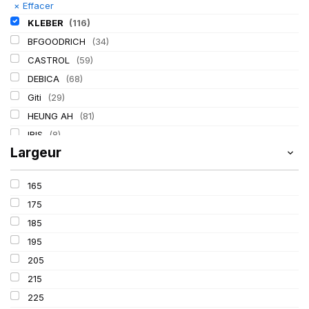
×
Effacer
KLEBER
(116)
BFGOODRICH
(34)
CASTROL
(59)
DEBICA
(68)
Giti
(29)
HEUNG AH
(81)
IRIS
(8)
Largeur
ITALMATIC
(60)
LASSA
(174)
165
LING LONG
(152)
175
MICHELIN
(345)
185
MITAS
(95)
195
Mondolfo ferro
(31)
205
PIRELLI
(419)
215
PROMETEON
(18)
225
SCHRADER
(24)