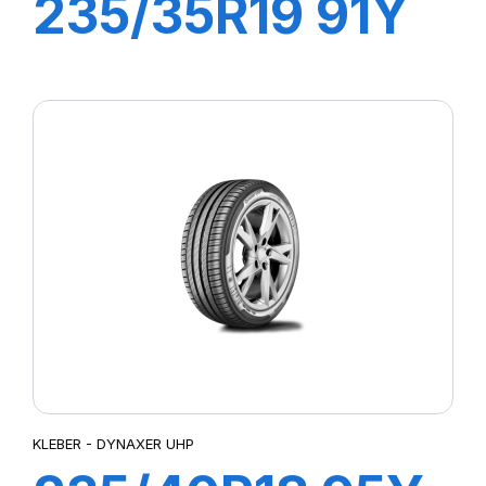
235/35R19 91Y
XL DYNAXER
UHP
KLEBER - DYNAXER UHP