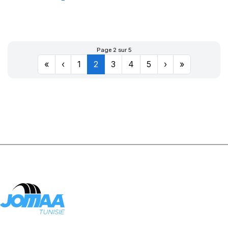
XL CITILANDER
Page 2 sur 5
«
‹
1
2
3
4
5
›
»