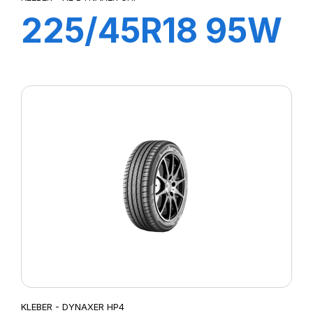
225/45R18 95W
XL DYNAXER
UHP
KLEBER - DYNAXER HP4