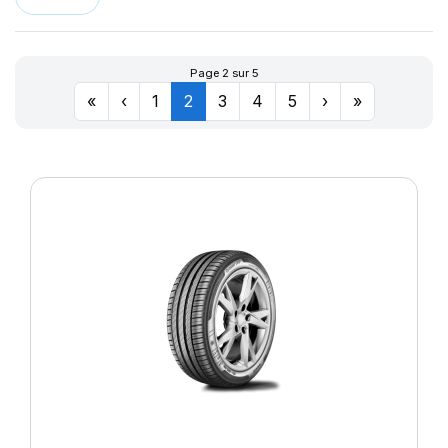
Page 2 sur 5
«
‹
1
2
3
4
5
›
»