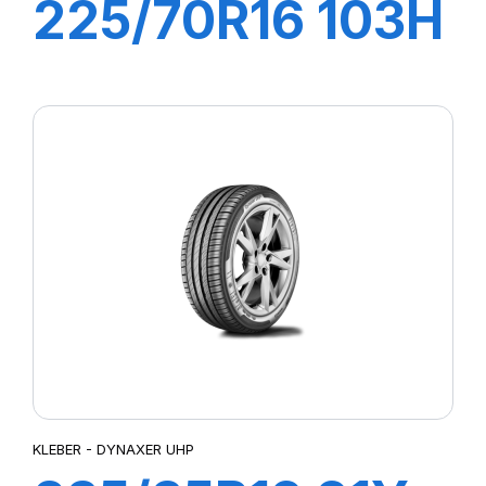
225/70R16 103H
CITILANDER
KLEBER - DYNAXER UHP