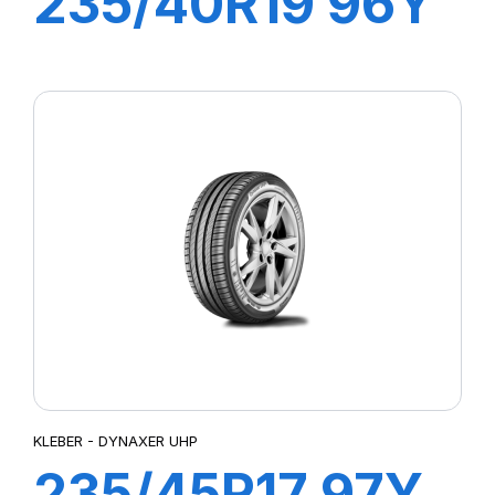
235/40R19 96Y
XL DYNAXER
UHP
KLEBER - DYNAXER UHP
235/45R17 97Y