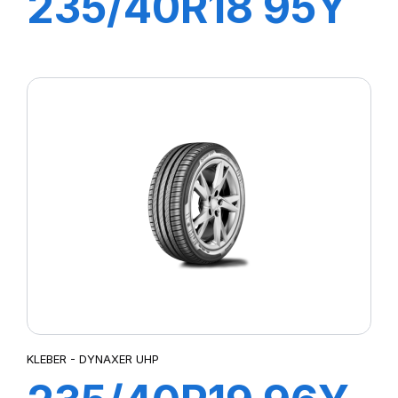
235/40R18 95Y
XL DYNAXER
UHP
KLEBER - DYNAXER UHP