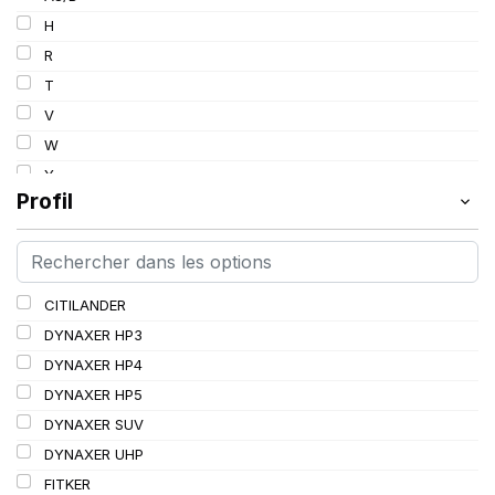
103
H
103/101
R
104/102
T
105
V
107/105
W
109
Y
109/106
Profil
109/107
110/108
112A8/109B
CITILANDER
114/111
DYNAXER HP3
115/113
DYNAXER HP4
116/113
DYNAXER HP5
116/114
DYNAXER SUV
127/127
DYNAXER UHP
144/141
FITKER