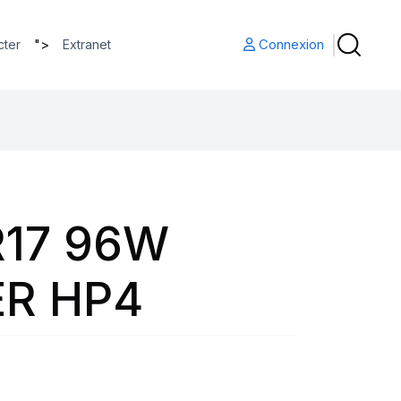
">
Connexion
cter
Extranet
R17 96W
R HP4