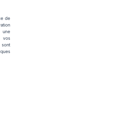
ce de
vation
s une
s vos
 sont
rques