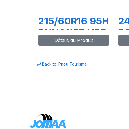
215/60R16 95H
24
DYNAXER HP5
9
Détails du Produit
D
Back to: Pneu Tourisme