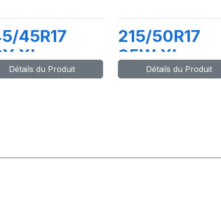
5/45R17
215/50R17
9Y XL
95W XL
Détails du Produit
Détails du Produit
YNAXER UHP
DYNAXER H