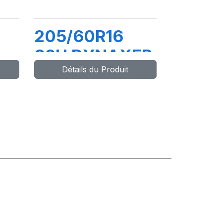
205/60R16
92H DYNAXER
Détails du Produit
P5
HP4