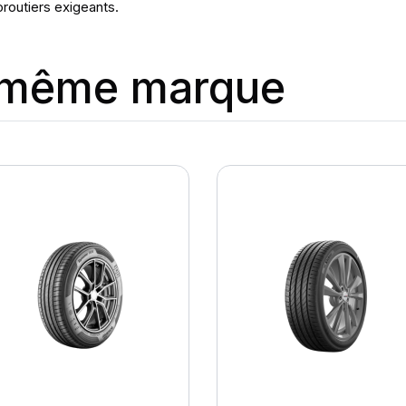
oroutiers exigeants.
a même marque