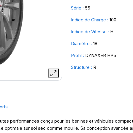
Série :
55
Indice de Charge :
100
Indice de Vitesse :
H
Diamètre :
18
Profil :
DYNAXER HP5
Structure :
R
orts
es performances conçu pour les berlines et véhicules compacts. I
nce optimale sur sol sec comme mouillé. Sa conception avancée as