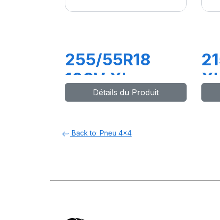
255/55R18
21
109V XL
X
Détails du Produit
CITILANDER
S
Back to: Pneu 4x4