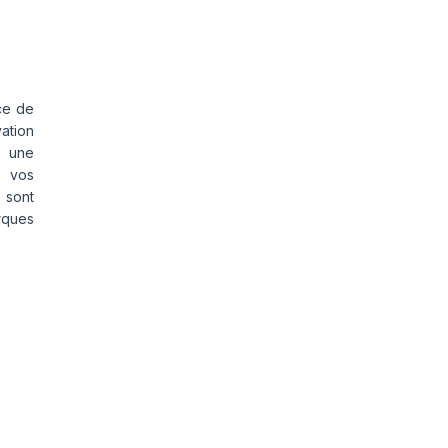
ce de
vation
s une
s vos
 sont
rques