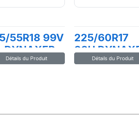
5/55R18 99V
225/60R17
L DYNAXER
99H DYNAX
Détails du Produit
Détails du Produit
UV
HP5 SUV KL