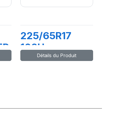
225/65R17
ER
102H
Détails du Produit
CITILANDER