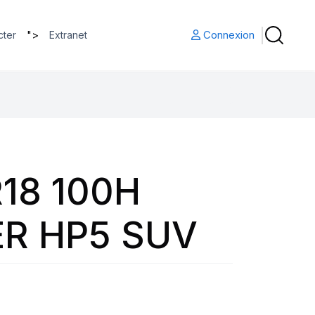
">
Connexion
cter
Extranet
18 100H
R HP5 SUV