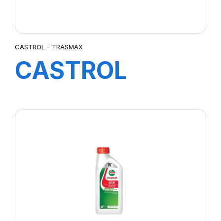
CASTROL - TRASMAX
CASTROL
TRANSMAX
MANUAL MV
75W-90 12X1L
EA