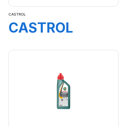
CASTROL
CASTROL
TRANSMAX
MANUAL V
75W-80 12X1L
Y5