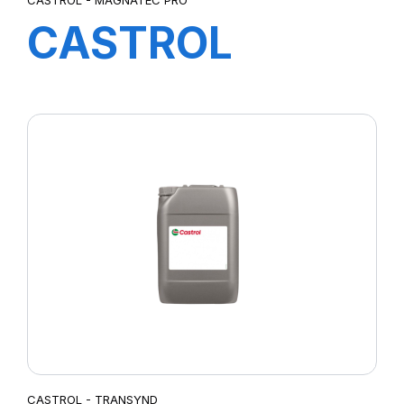
CASTROL
MAGNATEC
PROF OE 5W-40
4X4L H 4A
CASTROL - TRANSYND