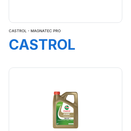
CASTROL - MAGNATEC PRO
CASTROL
MAGNATEC
PROFESSIONAL
A3 10W-40
1L(nouv20)