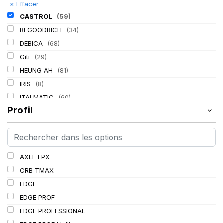
×
Effacer
CASTROL
(59)
BFGOODRICH
(34)
DEBICA
(68)
Giti
(29)
HEUNG AH
(81)
IRIS
(8)
ITALMATIC
(60)
Profil
KLEBER
(116)
LASSA
(174)
LING LONG
(152)
MICHELIN
(345)
AXLE EPX
MITAS
(95)
CRB TMAX
Mondolfo ferro
(31)
EDGE
PIRELLI
(419)
EDGE PROF
PROMETEON
(18)
EDGE PROFESSIONAL
SCHRADER
(24)