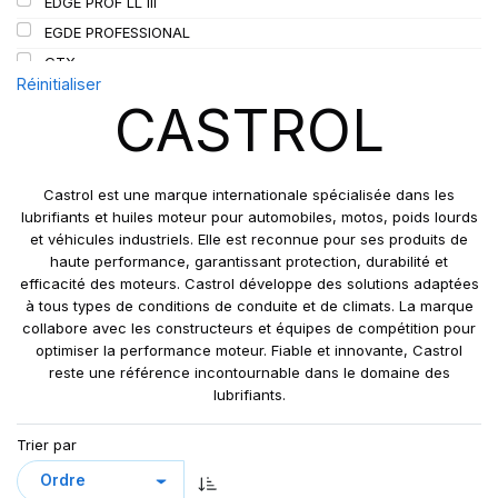
EDGE PROF LL III
SIOC
(23)
EGDE PROFESSIONAL
SPEEDWAYS
(64)
GTX
STICA
(3)
Réinitialiser
MAGNATEC
CASTROL
TIGAR
(24)
MAGNATEC PRO
POWER 1
SYNTRANS FE
Castrol est une marque internationale spécialisée dans les
TRANSYND
lubrifiants et huiles moteur pour automobiles, motos, poids lourds
et véhicules industriels. Elle est reconnue pour ses produits de
TRASMAX
haute performance, garantissant protection, durabilité et
efficacité des moteurs. Castrol développe des solutions adaptées
à tous types de conditions de conduite et de climats. La marque
collabore avec les constructeurs et équipes de compétition pour
optimiser la performance moteur. Fiable et innovante, Castrol
reste une référence incontournable dans le domaine des
lubrifiants.
Trier par