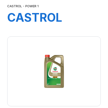
CASTROL - POWER 1
CASTROL
POWER
ULTIMATE 4T
10W-40 ZU
12X1L