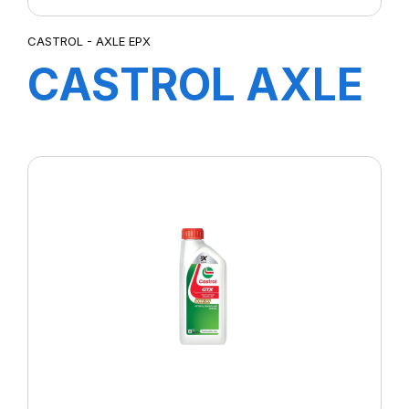
CASTROL - AXLE EPX
CASTROL AXLE
EPX
TRANSMISSION
80W-90 1L Y5