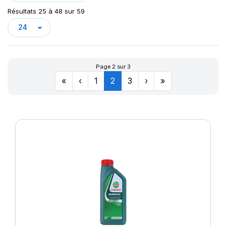
Résultats 25 à 48 sur 59
Page 2 sur 3
«
‹
1
2
3
›
»