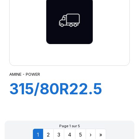
AMINE - POWER
315/80R22.5
POWER TL
154/150M
Page 1 sur 5
1
2
3
4
5
›
»