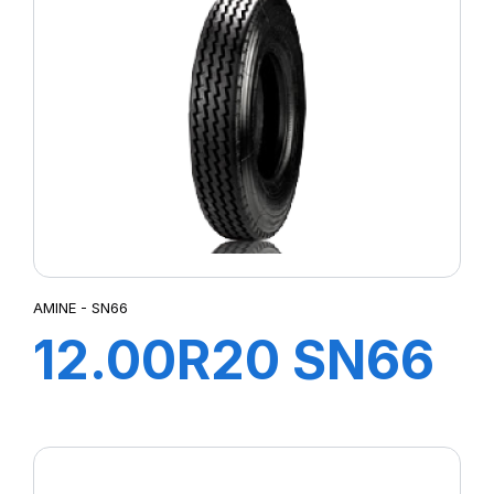
AMINE - SN66
12.00R20 SN66
TT 154/149K