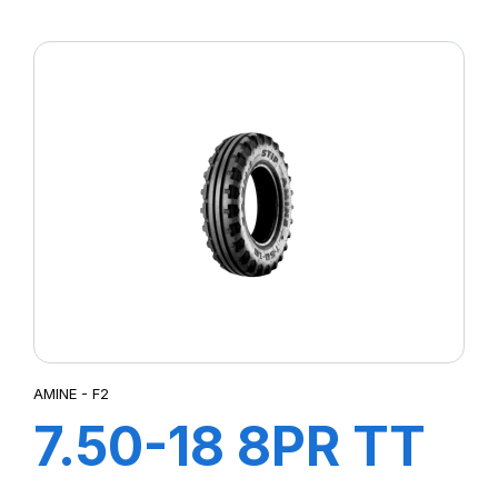
P4
PALMA
POWER
PRIMA
RB
SAFARI+
SCV
SM4
SN66
STRAGUA
STT
SUP IND
TRACTOR
AMINE - F2
7.50-18 8PR TT