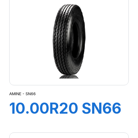
154/150M
AMINE - SN66
10.00R20 SN66
TT 146/143K