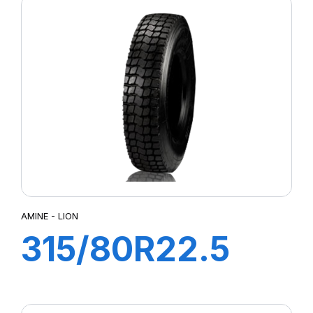
154/150M
AMINE - LION
315/80R22.5
LION TL