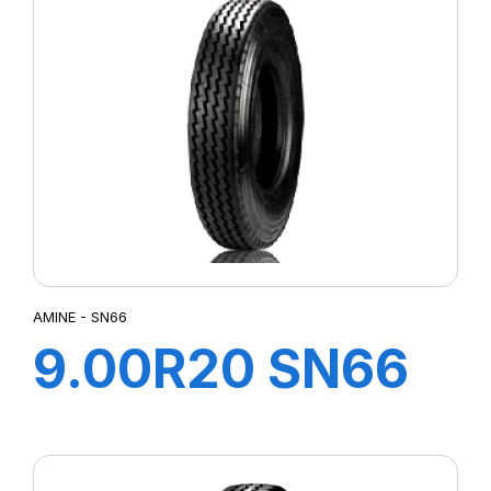
152/148M
AMINE - SN66
9.00R20 SN66
TT 140/137K