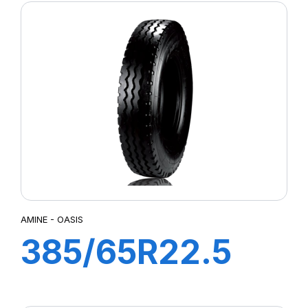
154/150M
AMINE - OASIS
385/65R22.5
OASIS TL 160K