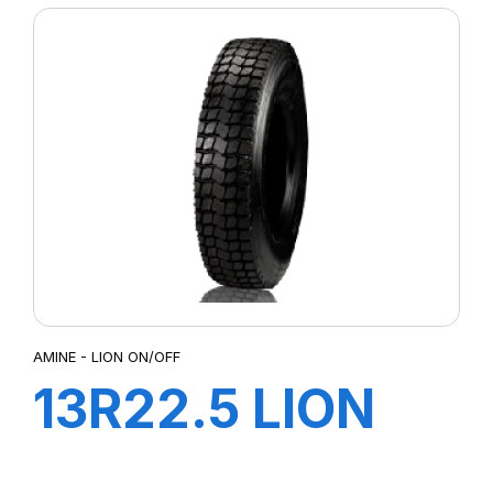
154/150M
AMINE - LION ON/OFF
13R22.5 LION
ON/OFF TL