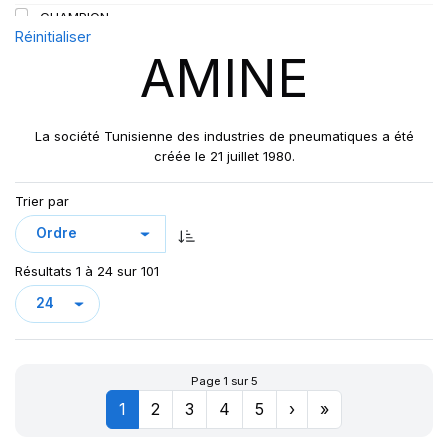
CHAMPION
146/143
Réinitialiser
COBRA
148/145
AMINE
COMPACTEUR
149/145
CORONA
152/148
D&G
154/149
La société Tunisienne des industries de pneumatiques a été
DRIVER
créée le 21 juillet 1980.
154/150
DV82
156/150
Trier par
DV82 TL
160
F1
160/156
F2
165
Résultats 1 à 24 sur 101
F150
A
LION
LION ON/OFF
MEDINA
Page 1 sur 5
OASIS
1
2
3
4
5
›
»
ORIENT