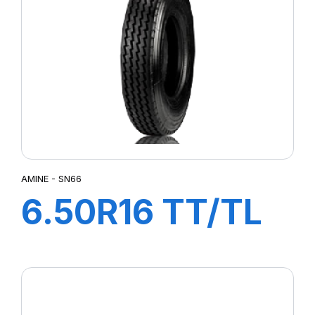
AMINE - SN66
6.50R16 TT/TL
108/107L SN66