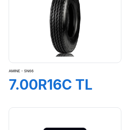
AMINE - SN66
7.00R16C TL
117/116N SN66