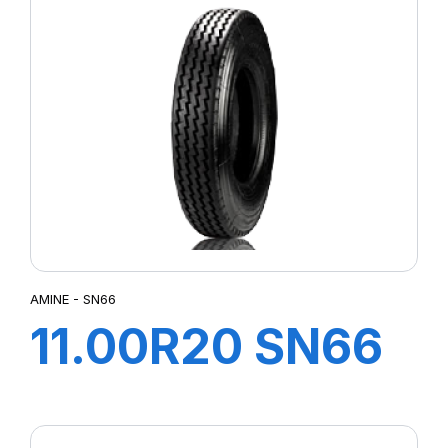
AMINE - SN66
11.00R20 SN66
TT 149/145K