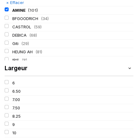
×
Effacer
AMINE
(101)
BFGOODRICH
(34)
CASTROL
(59)
DEBICA
(68)
Giti
(29)
HEUNG AH
(81)
IRIS
(8)
Largeur
ITALMATIC
(60)
KLEBER
(116)
6
LASSA
(174)
6.50
LING LONG
(152)
7.00
MICHELIN
(345)
7.50
MITAS
(95)
8.25
Mondolfo ferro
(31)
9
PIRELLI
(419)
10
PROMETEON
(18)