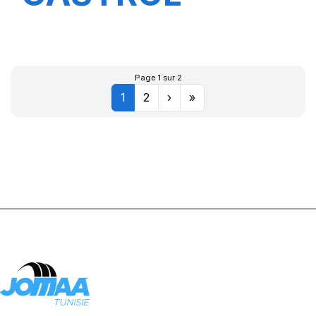
MAGNATEC
5W-30 A5 12X1L
Page 1 sur 2
1
2
›
»
H 1F