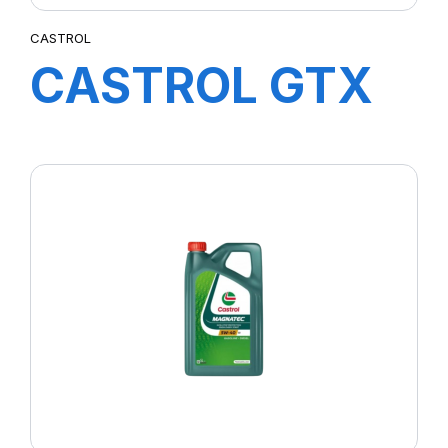
CASTROL
CASTROL GTX
ULTRACLEAN
10W-40 A3/B4
5L FB (Y5)