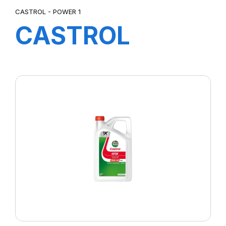
CASTROL - POWER 1
CASTROL
POWER 1 4T
20W-50 12X1L H
FV