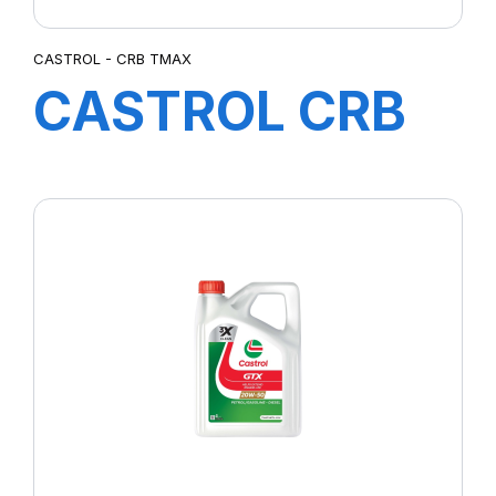
CASTROL - CRB TMAX
CASTROL CRB
Tmax 15W-40
CI-4 SL/E7 20L
(TR)