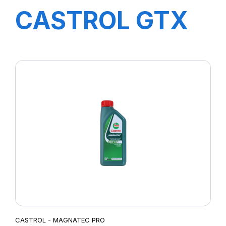
CASTROL GTX
ultraclean 10W-
40 A3/B4 208L
E4
CASTROL - MAGNATEC PRO