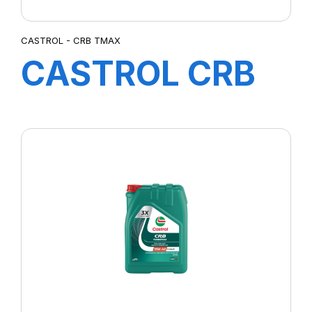
CASTROL - CRB TMAX
CASTROL CRB
Tmax 15W-40
CI-4 SL/E7 208L
(TR)