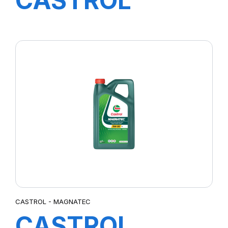
CASTROL
MAGNATEC
PROF OE 5W-40
4X4L H 4A
CASTROL - MAGNATEC
CASTROL