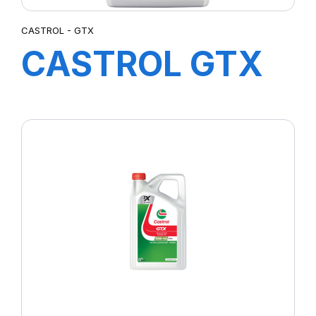
CASTROL - GTX
CASTROL GTX
ULTRACLEAN
10W-40 A3/B4
1L (E4)