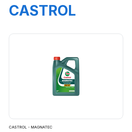
CASTROL
MAGNATEC
PROFESSIONAL
A3 10W-40
1L(nouv20)
CASTROL - MAGNATEC