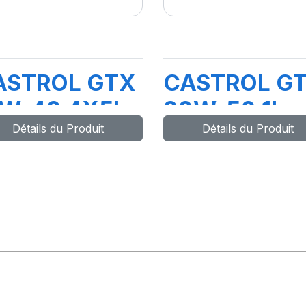
ASTROL GTX
CASTROL G
5W-40 4X5L
20W-50 1L
Détails du Produit
Détails du Produit
01 (TR)