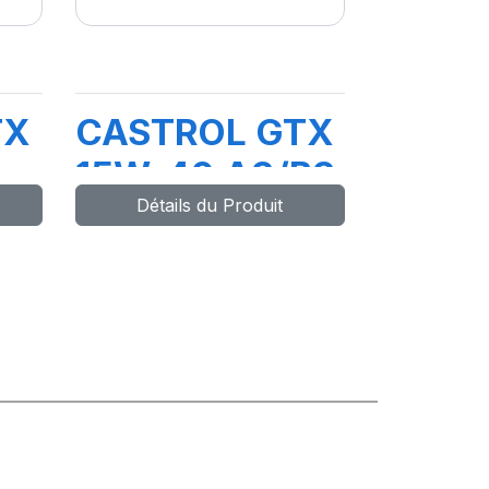
TX
CASTROL GTX
15W-40 A3/B3
Détails du Produit
5L