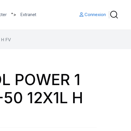
">
Connexion
cter
Extranet
 H FV
L POWER 1
50 12X1L H