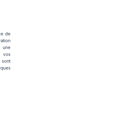
ce de
vation
s une
s vos
 sont
rques