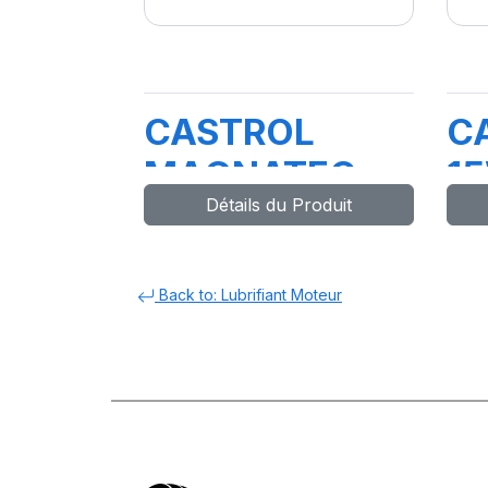
CASTROL
C
MAGNATEC
1
Détails du Produit
PROF OE 5W-
FW
40 4X4L H 4A
Back to: Lubrifiant Moteur