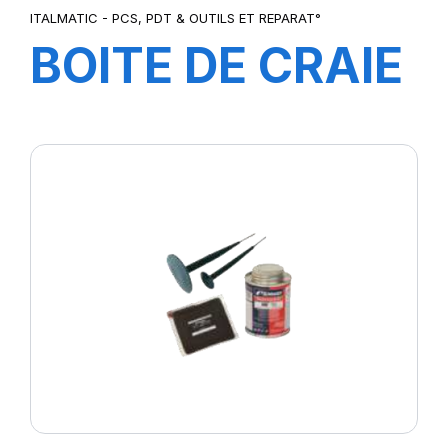
ITALMATIC - PCS, PDT & OUTILS ET REPARAT°
BOITE DE CRAIE
ROSE (12
Pcs)-3080019S-