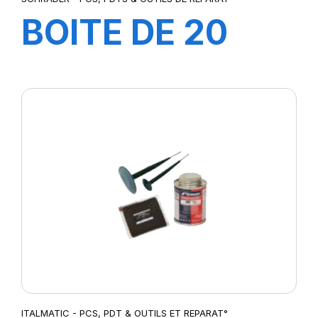
BOITE DE 20
LAMES 7-
13MM/PR3
ITALMATIC - PCS, PDT & OUTILS ET REPARAT°