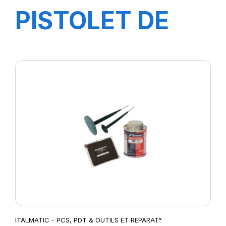
PISTOLET DE
GONFLAGE
DIGITAL
SCHRADER-
3030017G-
ITALMATIC - PCS, PDT & OUTILS ET REPARAT°