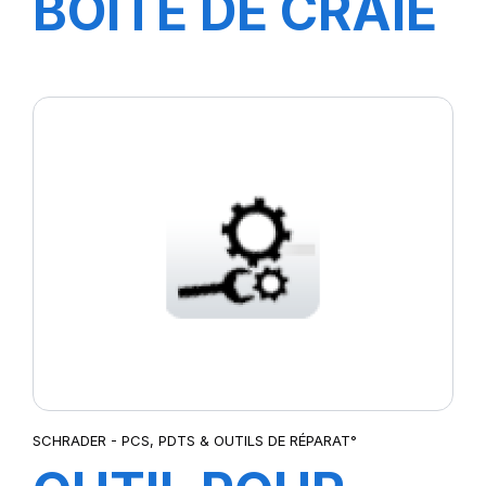
BOITE DE CRAIE
JAUNE (12
Pcs)-3080019G-
SCHRADER - PCS, PDTS & OUTILS DE RÉPARAT°