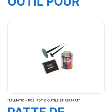
OUTIL POUR
DEVISSE et
VISSER
BOUCHON/MEC
VL/PL
ITALMATIC - PCS, PDT & OUTILS ET REPARAT°