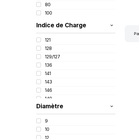
80
1
225
100
265
305
Indice de Charge
315
Pa
121
340
128
440
129/127
445
136
480
141
143
146
149
Diamètre
153
156
9
160
10
161
12