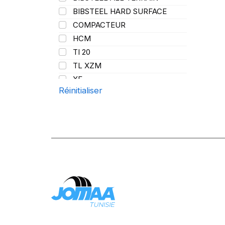
BIBSTEEL HARD SURFACE
COMPACTEUR
HCM
TI 20
TL XZM
XF
Réinitialiser
XMCL
XZM
XZM2+