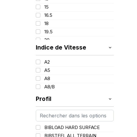
163
15
165
16.5
166
18
167
19.5
169
20
173
Indice de Vitesse
24
176
25
178
A2
26
193
A5
28
207
A8
33
214
A8/B
Profil
BIBLOAD HARD SURFACE
BIBSTEEL ALL TERRAIN