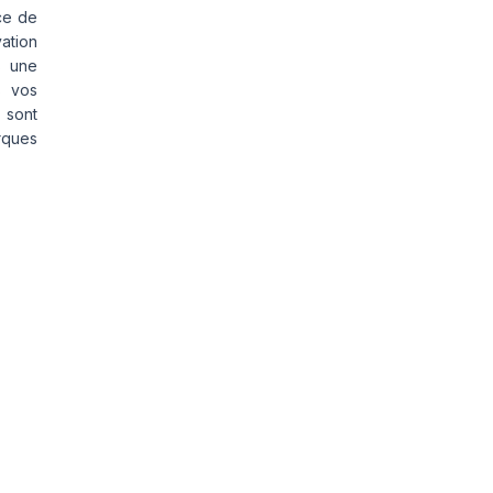
ce de
vation
s une
s vos
 sont
rques