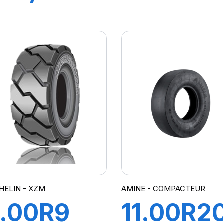
49A5 TL
136A5 T
XZM
XZM
HELIN - XZM
AMINE - COMPACTEUR
.00R9
11.00R2