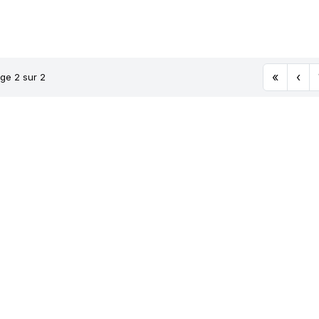
21A5 TL
TL 165A
XZM
COMPAC
«
‹
ge 2 sur 2