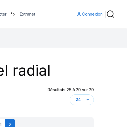
">
Connexion
cter
Extranet
l radial
Résultats 25 à 29 sur 29
1
2