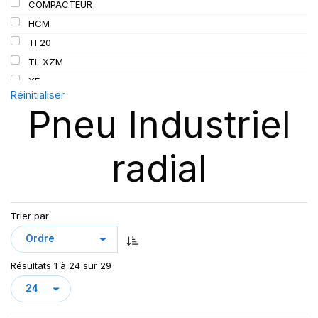
COMPACTEUR
HCM
TI 20
TL XZM
XF
Réinitialiser
XMCL
Pneu Industriel
XZM
XZM2+
radial
Trier par
Résultats 1 à 24 sur 29