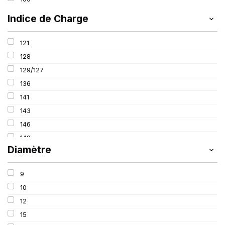
265
Indice de Charge
305
315
121
340
128
440
129/127
445
136
480
141
143
146
149
Diamètre
153
156
9
160
10
161
12
163
15
165