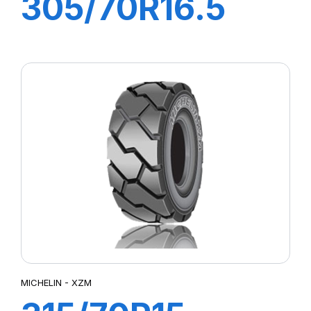
305/70R16.5
141A5 BIB STEEL
AT
MICHELIN - XZM