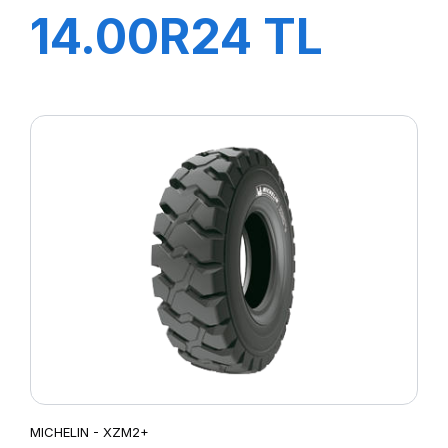
14.00R24 TL
XZM 193A5
STABIL'X
MICHELIN - XZM2+