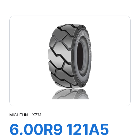
167A8/167B IND
TL XMCL
MICHELIN - XZM
6.00R9 121A5