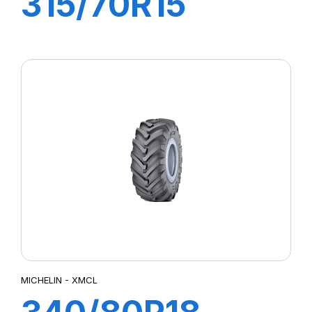
315/70R15
165A5 XZM
MICHELIN - XMCL