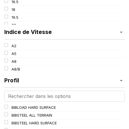
16.5
166
18
167
19.5
169
20
173
Indice de Vitesse
24
176
25
178
A2
26
193
A5
28
207
A8
33
214
A8/B
Profil
BIBLOAD HARD SURFACE
BIBSTEEL ALL TERRAIN
BIBSTEEL HARD SURFACE