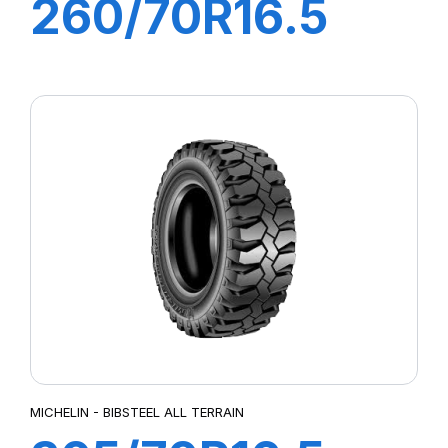
260/70R16.5
129A8/129B
BIBSTEEL HARD
SURFACE
MICHELIN - BIBSTEEL ALL TERRAIN