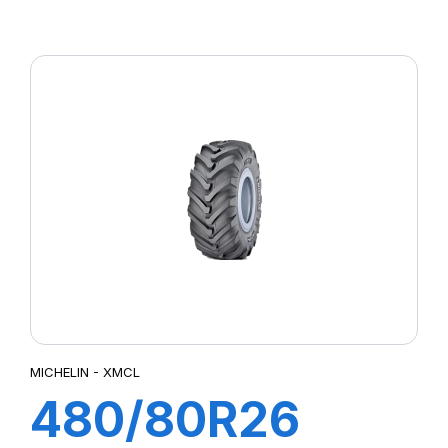
167A8/167B
BIBLOAD HARD
SURFACE
MICHELIN - XMCL
480/80R26