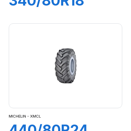
340/80R18
143A8/143B IND
TL XMCL
MICHELIN - XMCL
440/80R24