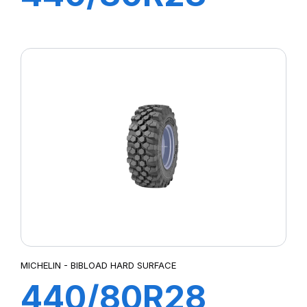
156A8 IND
XMCL
MICHELIN - BIBLOAD HARD SURFACE
440/80R28