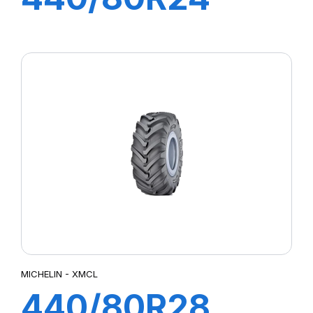
161A8/161B IND
XMCL
MICHELIN - XMCL
440/80R28