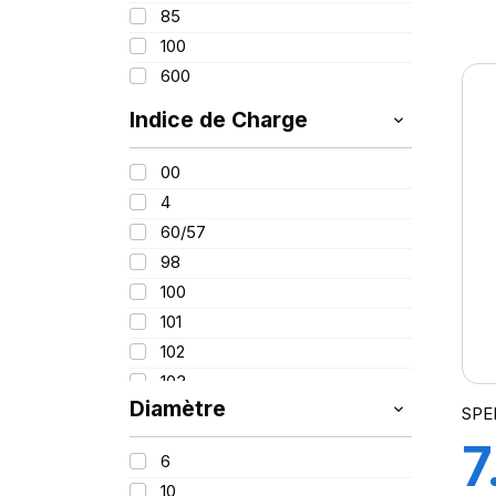
85
1
12.40
100
12.50
600
T
13.60
14.90
Indice de Charge
I)
15X
00
16.5
4
16.90
60/57
18.40
98
23.10
100
500
101
102
103
Diamètre
106
SPE
109
7
6
110
10