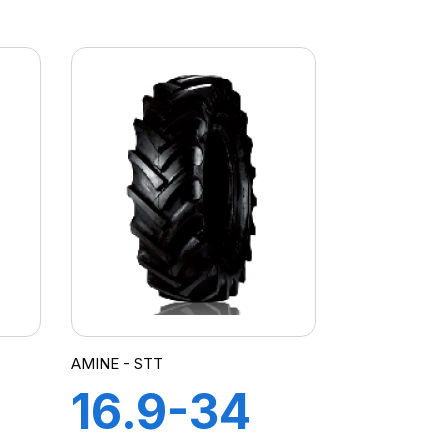
RI
8PR TT
TRACTOR
AMINE - STT
16.9-34