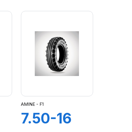
12PR TT
ON
SM4
AMINE - F1
7.50-16