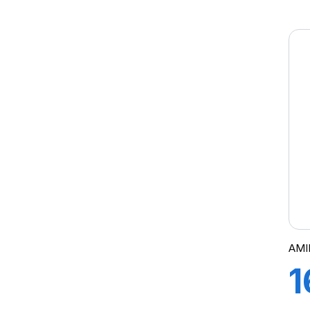
8
PK 303
PK 319
SAMRAT
SM4
STRAGUA
STT
SW-101
SW-201
TD-10
TD01
TD13
TD19
TRACTOR
AMI
1