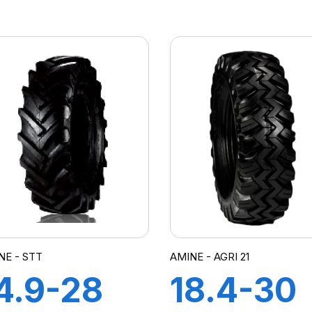
PR TT
18PR TT
W-101
SAMRA
+CH A A
+ FLAP
NE - STT
AMINE - AGRI 21
4.9-28
18.4-30