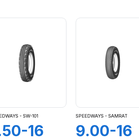
4PR TL
14PR
D-01 (M-
GRIPKIN
EDWAYS - SW-101
SPEEDWAYS - SAMRAT
.50-16
9.00-16