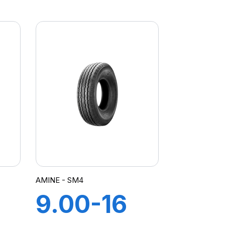
8PR TT
STT
AMINE - SM4
9.00-16