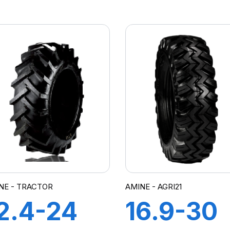
PR TT
16PR AG
STT
21
NE - TRACTOR
AMINE - AGRI21
2.4-24
16.9-30