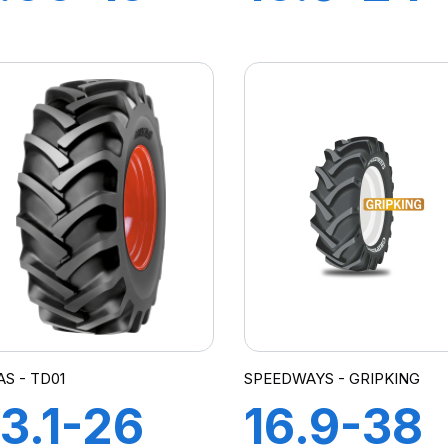
PR TT
8PR TD-
RIP KING
HD
AS - TD01
SPEEDWAYS - GRIPKING
3.1-26
16.9-38