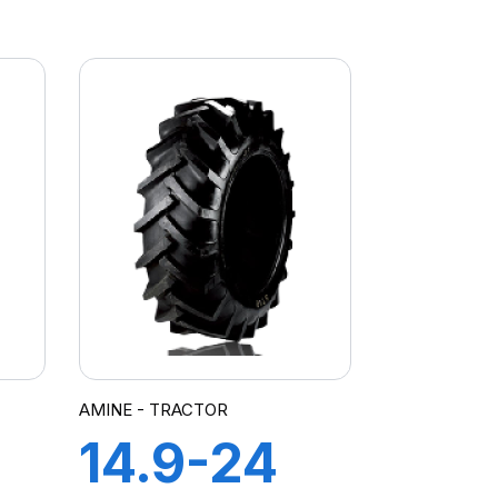
8PR TT F2
T
IR
AMINE - TRACTOR
14.9-24