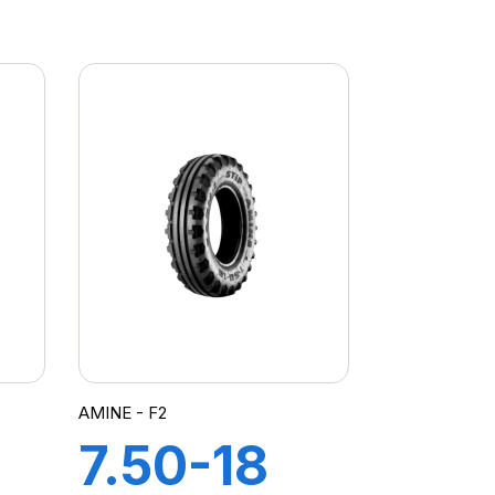
10PR
G
GRIPKING
HD
AMINE - F2
7.50-18