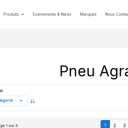
Produits
Evénements & News
Marques
Nous Conta
Pneu Agra
ar
1
2
3
ge 1 sur 3