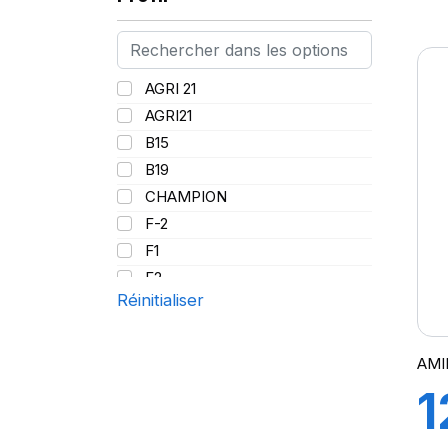
8
AGRI 21
AGRI21
B15
B19
CHAMPION
F-2
F1
F2
Réinitialiser
F150
FORESTRY
GRIPKING
AMI
GRIPKING HD
1
GRIPKING R-1
IM07