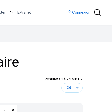
">
Connexion
cter
Extranet
ire
Résultats 1 à 24 sur 67
›
»