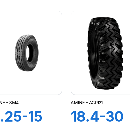
PR TT
8PR TT
STT
CHAMPI
NE - SM4
AMINE - AGRI21
.25-15
18.4-30