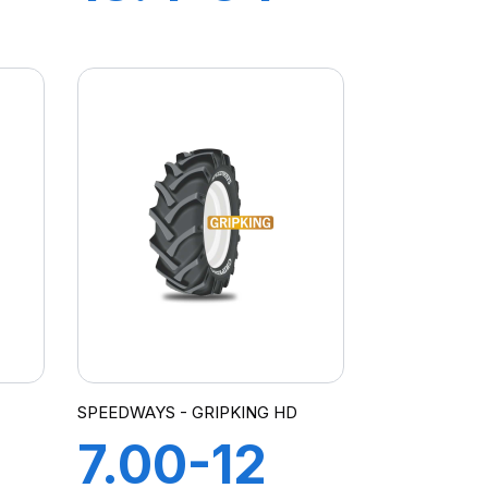
13
8PR TT
TD19
SPEEDWAYS - GRIPKING HD
7.00-12