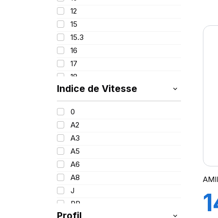
111
8
12
116
15
133/131
S
15.3
141
16
144
17
149
18
151
Indice de Vitesse
20
152
24
156
0
26
A2
28
A3
30
A5
34
A6
38
A8
AMI
J
1
PR
Profil