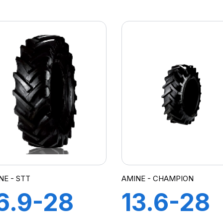
PR TT
12PR TT
TRACTOR
AGRI21
NE - STT
AMINE - CHAMPION
6.9-28
13.6-28