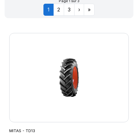
Page 1 sur 3
1
2
3
›
»
MITAS - TD13