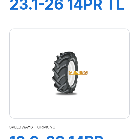
23.1-26 14PR TL
TD-01 (M-I)
SPEEDWAYS - GRIPKING