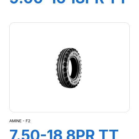
SAMRAT +CH A
AIR + FLAP
AMINE - F2
7.50-18 8PR TT