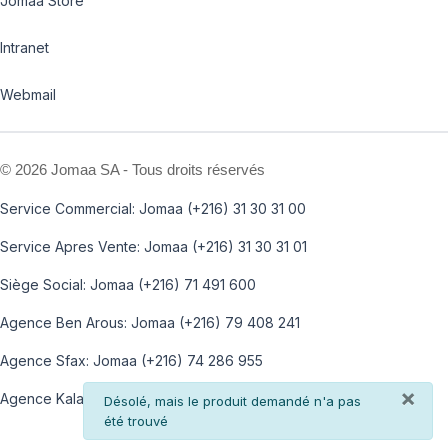
Jomaa Store
Intranet
Webmail
©
2026 Jomaa SA - Tous droits réservés
Service Commercial: Jomaa (+216) 31 30 31 00
Service Apres Vente: Jomaa (+216) 31 30 31 01
Siège Social: Jomaa (+216) 71 491 600
Agence Ben Arous: Jomaa (+216) 79 408 241
Agence Sfax: Jomaa (+216) 74 286 955
×
Agence Kalaa: Jomaa (+216) 73 812 100
info
Désolé, mais le produit demandé n'a pas
été trouvé