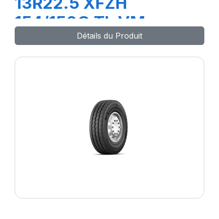
13R22.5 XFZH
154/150G TL VM
Détails du Produit