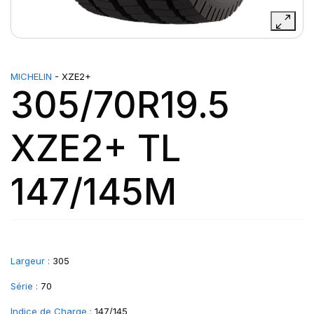
MICHELIN
- XZE2+
305/70R19.5
XZE2+ TL
147/145M
Largeur :
305
Série :
70
Indice de Charge :
147/145