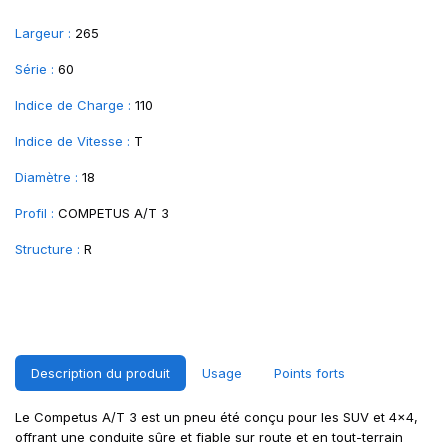
Largeur :
265
Série :
60
Indice de Charge :
110
Indice de Vitesse :
T
Diamètre :
18
Profil :
COMPETUS A/T 3
Structure :
R
Description du produit
Usage
Points forts
Le Competus A/T 3 est un pneu été conçu pour les SUV et 4x4,
offrant une conduite sûre et fiable sur route et en tout-terrain