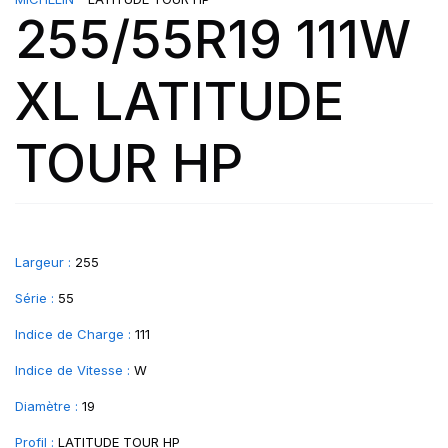
255/55R19 111W
XL LATITUDE
TOUR HP
Largeur :
255
Série :
55
Indice de Charge :
111
Indice de Vitesse :
W
Diamètre :
19
Profil :
LATITUDE TOUR HP