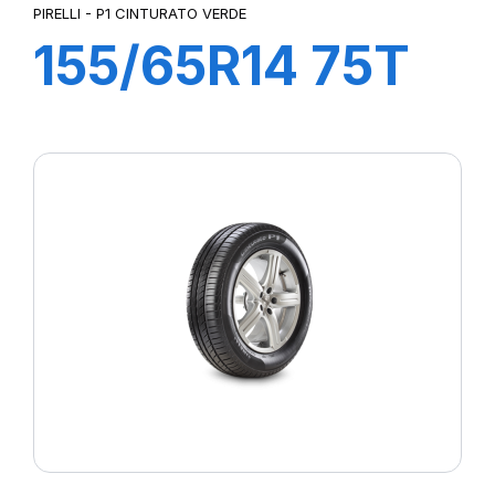
PIRELLI - P1 CINTURATO VERDE
155/65R14 75T
P1cintVerde