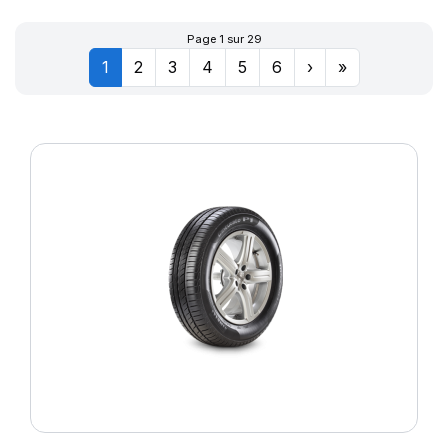
Page 1 sur 29
1
2
3
4
5
6
›
»