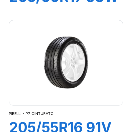
XL P7
CINTURATO C2
PIRELLI - P7 CINTURATO
205/55R16 91V