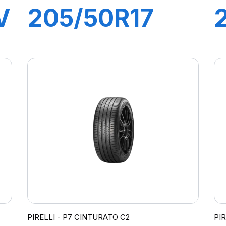
V
205/50R17
89H P7
CINTURATO
C2
PIRELLI - P7 CINTURATO C2
PI