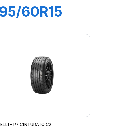
195/60R15
88V P1
CINTURATO
VERDE
RELLI - P7 CINTURATO C2