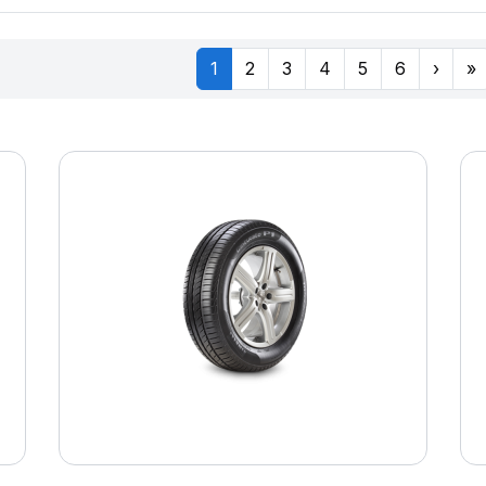
1
2
3
4
5
6
›
»