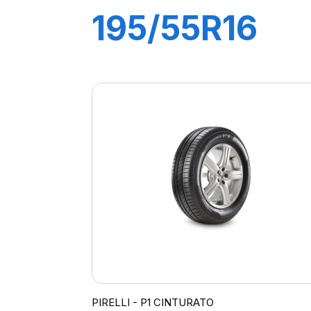
195/55R16
87H P1
CINTURATO
VERDE
PIRELLI - P1 CINTURATO