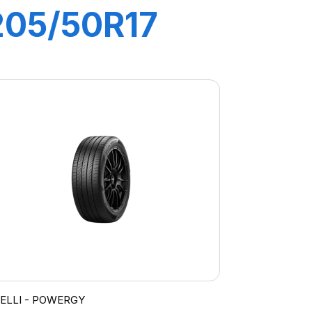
205/50R17
93W XL P7
CINTURATO
C2
RELLI - POWERGY