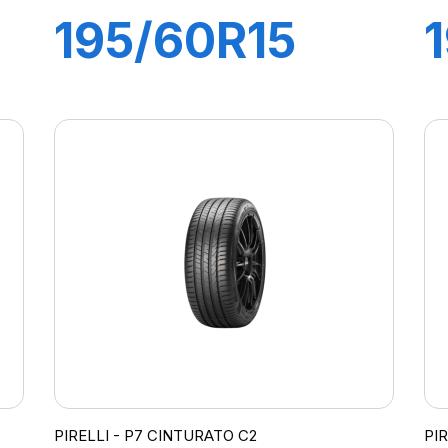
195/60R15
88H P1
CINTURATO
VERDE
PIRELLI - P7 CINTURATO C2
PI