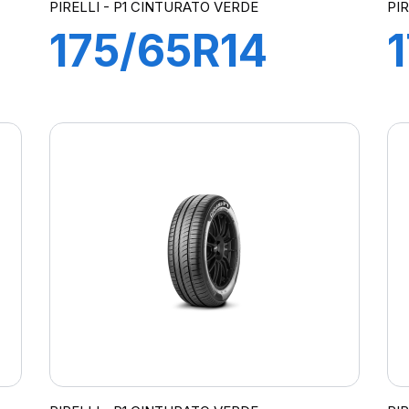
PIRELLI - P1 CINTURATO VERDE
PI
175/65R14
82T
P1cintVerde