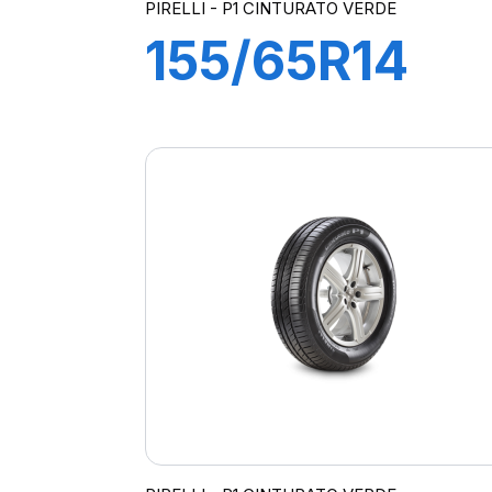
PIRELLI - P1 CINTURATO VERDE
155/65R14
75T
P1cintVerde