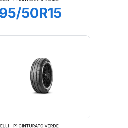
195/50R15
82V P1
CINTURATO
VERDE
RELLI - P1 CINTURATO VERDE