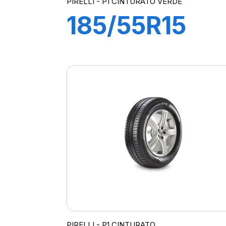
PIRELLI - P1 CINTURATO VERDE
185/55R15
82H P1
CINTURATO
VERDE
PIRELLI - P1 CINTURATO