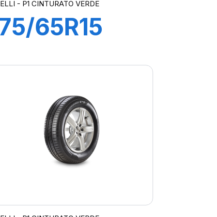
RELLI - P1 CINTURATO VERDE
175/65R15
84T P1
CINTURATO
VERDE