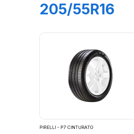
205/55R16
91V P7
CINTURATO
(*)
PIRELLI - P7 CINTURATO