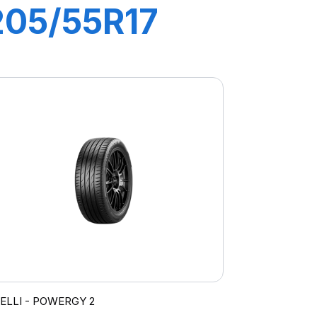
205/55R17
95V XL
POWERGY
RELLI - POWERGY 2