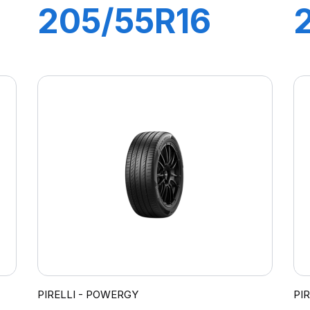
205/55R16
91V P7
CINTURATO 2
PIRELLI - POWERGY
PI