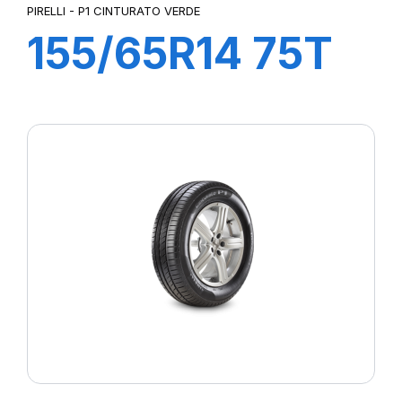
PIRELLI - P1 CINTURATO VERDE
155/65R14 75T
P1cintVerde