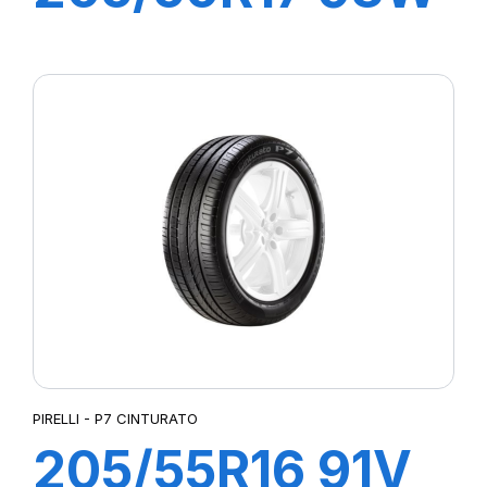
XL P7
CINTURATO C2
PIRELLI - P7 CINTURATO
205/55R16 91V