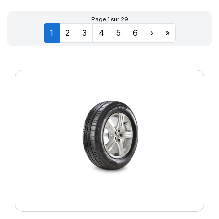
Page 1 sur 29
1
2
3
4
5
6
›
»