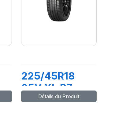
225/45R18
95Y XL P7
Détails du Produit
CINTURATO
C2 (*)