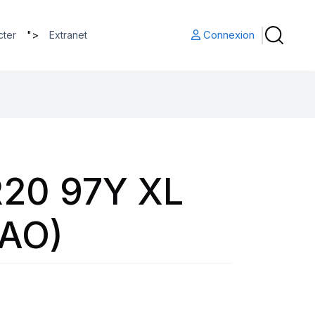
">
Connexion
cter
Extranet
20 97Y XL
(AO)