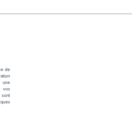
ce de
vation
s une
s vos
 sont
rques