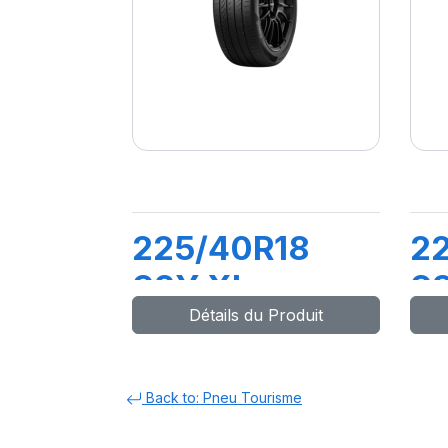
225/40R18
2
92Y XL
93
Détails du Produit
POWERGY
C
C
Back to: Pneu Tourisme