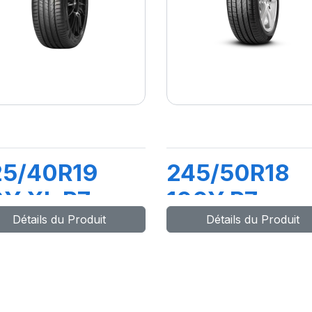
25/40R19
245/50R18
Y XL P7
100Y P7
Détails du Produit
Détails du Produit
INTURATO
CINTURATO
2
(*)