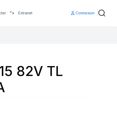
">
Connexion
cter
Extranet
15 82V TL
A