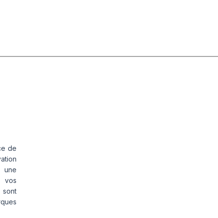
ce de
vation
s une
s vos
 sont
rques