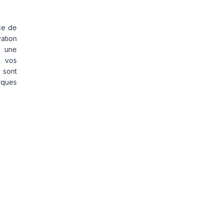
ce de
vation
s une
s vos
 sont
rques