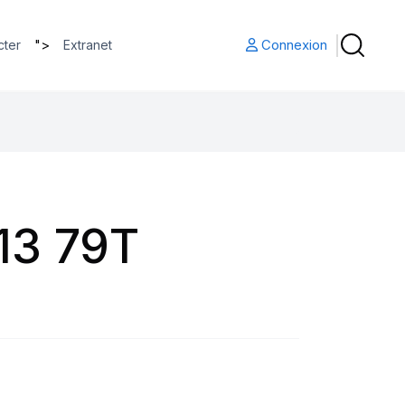
">
Connexion
cter
Extranet
13 79T