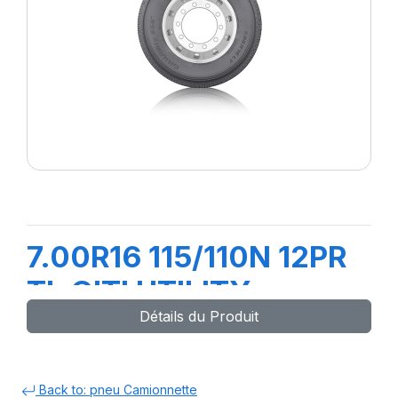
7.00R16 115/110N 12PR
TL GITI UTILITY
Détails du Produit
668+FLAP+CH
Back to: pneu Camionnette